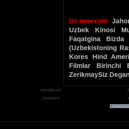
Uz-new.com
Jahon 
Uzbek Kinosi Mu
Faqatgina Bizda 
(Uzbekistoning Ra
Kores Hind Ameri
Filmlar Birinchi
ZerikmaySiz Degan
Aslmedia.net
Uzmedia.tv