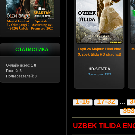
Mortal kombat
Spartak :
2 / Ólim jangi 2
Ashurning uyi
(2026) Uzbek
Premyera 2025
tilida
Barcha qismlar
Uzbek tilida
СТАТИСТИКА
Layli va Majnun Hind kino
Ma
(Uzbek tilida HD skachat)
Онлайн всего: 1
8
HD-SIFATDA
Гостей:
8
Просмотров: 1963
Пользователей:
0
1-16
17-32
...
3
353
UZBEK TILIDA EN