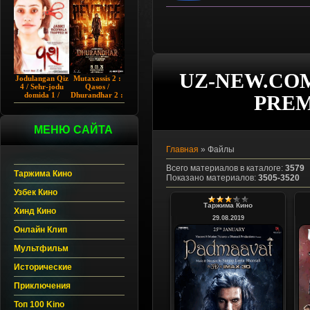
Chup 2022 HD
Hind kino
UZ-NEW.COM
Jodulangan Qiz
Mutaxassis 2 :
4 / Sehr-jodu
Qasos /
domida 1 /
Dhurandhar 2 :
PREM
Egallangan 1 /
Intiqom 2026
Notanish 1 /
Hind kino
Vash 1 2023
Uzbek tilida
Hind kino
МЕНЮ САЙТА
Uzbek tilida
Главная
»
Файлы
Всего материалов в каталоге
:
3579
Таржима Кино
Показано материалов
:
3505-3520
Узбек Кино
Таржима Кино
Хинд Кино
29.08.2019
Онлайн Клип
Мультфильм
Исторические
Приключения
Топ 100 Kino