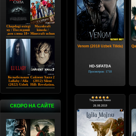
Chapdagi oxirgi
Maynkraft
uy / Последний
kinoda /
дом слева 18+
Minecraft uchun
(2009)
film / Maygiraft
Uzbek tilida
2025 AQSH
Venom (2018 Uzbek Tilida)
Qa
filmi
HD-SIFATDA
Просмотров: 1718
Колыбельная
Сайлент Хилл 2
Lullaby / Alla
(2012) Silent
(2022) Uzbek
Hill: Revelation.
tilida
Таржима Кино
СКОРО НА САЙТЕ
26.08.2019