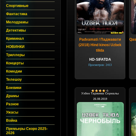
Спортивные
Фантастика
Мелодрамы
Детективы
Криминал
Padvamati / Падмавати
Qas
(2018) Hind kinosi Uzbek
НОВИНКИ
tilida
Триллеры
HD-SIFATDA
Концерты
Просмотров: 2413
Комедии
Телешоу
Боевики
Узбек Таржима Сериалы
Драмы
26.08.2019
Разное
Ужасы
Война
Премьеры Скоро 2025-
2026