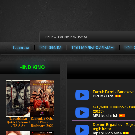
РЕГИСТРАЦИЯ
ИЛИ
ВХОД
Главная
ТОП ФИЛМ
ТОП МУЛЬТФИЛЬМЫ
ТОП 
HIND KINO
Farruh Fazel - Bor скач
PREMYERA
G'aybulla Tursunov - X
(2025)
MP3 koʻchirish
Tanqidchilar
Zamonlar Osha
Qotili / Sukunat
: O'lim /
Doston Ergashev - Tegs
/ TS-S-S /
Bimbisara 2022
tegib ketor
Jimjitlik
Hind kino
Ortidagi Sir /
Uzbek tilida
mp3 yuklab olish