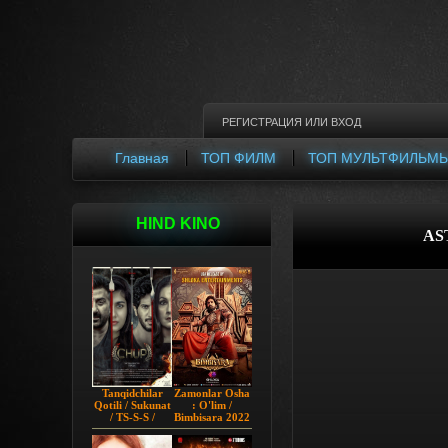
РЕГИСТРАЦИЯ
ИЛИ
ВХОД
Главная
ТОП ФИЛМ
ТОП МУЛЬТФИЛЬМ
HIND KINO
AS
Tanqidchilar
Zamonlar Osha
Qotili / Sukunat
: O'lim /
/ TS-S-S /
Bimbisara 2022
Jimjitlik
Hind kino
Ortidagi Sir /
Uzbek tilida