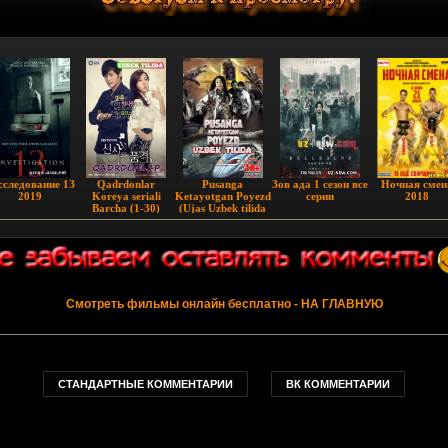
ccлeдoвaниe 1З
Qadrdonlar
Pusanga
Зов ада 1 сезон все
Hoчнaя cмeн
2019
Koreya seriali
Ketayotgan Poyezd
серии
2018
Barcha (1-30)
(Ujas Uzbek tilida
qismlar Uzbek
Premyera)
tilida
Смотреть фильмы онлайн бесплатно
- НА ГЛАВНУЮ
СТАНДАРТНЫЕ КОММЕНТАРИИ
ВК КОММЕНТАРИИ