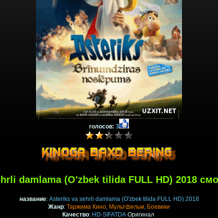
голосов:
3
ehrli damlama (O'zbek tilida FULL HD) 2018 с
название
:
Asteriks va sehrli damlama (O'zbek tilida FULL HD) 2018
Жанр
:
Таржима Кино
,
Мультфильм
,
Боевики
Качество
:
HD-SIFATDA
Оригинал