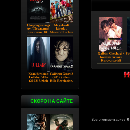
Chapdagi oxirgi
Maynkraft
uy / Последний
kinoda /
дом слева 18+
Minecraft uchun
(2009)
film / Maygiraft
Uzbek tilida
2025 AQSH
filmi
Qalbim Chechagi /
Pa
Қалбим чечаги
Koreya seriali
Barcha qismlar
Uzbek tilida
Колыбельная
Сайлент Хилл 2
Lullaby / Alla
(2012) Silent
(2022) Uzbek
Hill: Revelation.
tilida
СКОРО НА САЙТЕ
Всего комментариев:
0