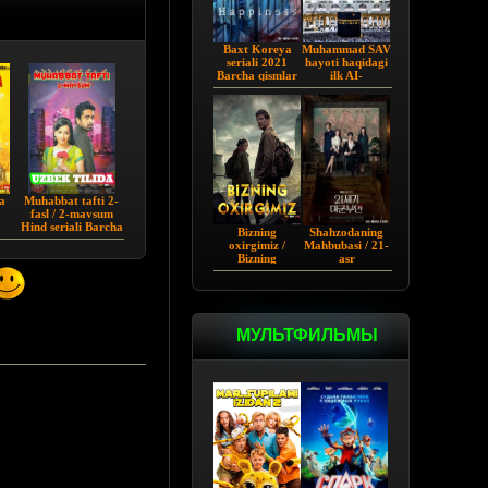
Baxt Koreya
Muhammad SAV
seriali 2021
hayoti haqidagi
Barcha qismlar
ilk AI-
Uzbekcha
vizuallashtirilgan
tarjima
serial! - Yo
Rasululloh |
Barcha qismi
a
Muhabbat tafti 2-
fasl / 2-mavsum
Hind seriali Barcha
Bizning
Shahzodaning
qismlar Uzbek tilida
oxirgimiz /
Mahbubasi / 21-
Bizning
asr
so'ngimiz AQSh
Shaxzodasining
seriali Barcha
Rafiqasi 2026
qismlar Uzbek
tilida O'zbekcha
tarjima 2023
МУЛЬТФИЛЬМЫ