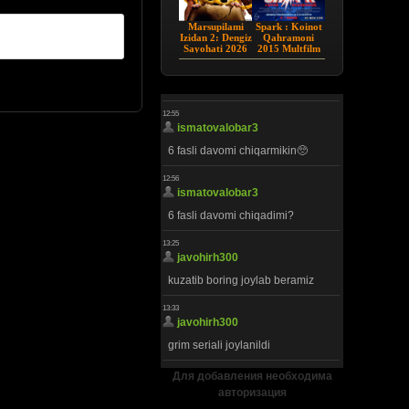
Marsupilami
Spark : Koinot
Izidan 2: Dengiz
Qahramoni
Sayohati 2026
2015 Multfilm
HD Uzbek tilida
Uzbek tilida
Для добавления необходима
авторизация