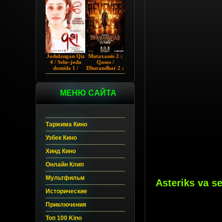
Chup 2022 HD
Hind kino
Jodulangan Qiz
Mutaxassis 2 :
4 / Sehr-jodu
Qasos /
domida 1 /
Dhurandhar 2 :
Egallangan 1 /
Intiqom 2026
Notanish 1 /
Hind kino
Vash 1 2023
Uzbek tilida
Hind kino
МЕНЮ САЙТА
Uzbek tilida
Таржима Кино
Узбек Кино
Хинд Кино
Онлайн Клип
Мультфильм
Asteriks va s
Исторические
Приключения
Топ 100 Kino