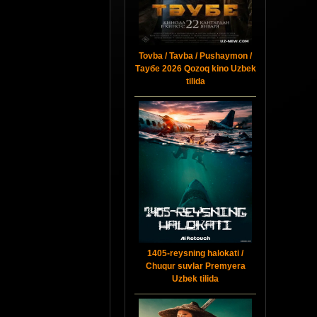
Tovba / Tavba / Pushaymon /
Таубе 2026 Qozoq kino Uzbek
tilida
1405-reysning halokati /
Chuqur suvlar Premyera
Uzbek tilida