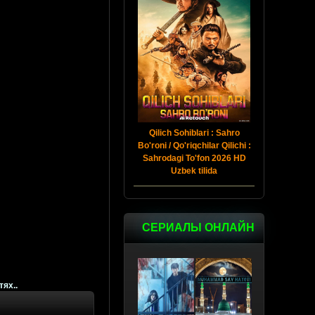
Qilich Sohiblari : Sahro
Bo'roni / Qo'riqchilar Qilichi :
Sahrodagi To'fon 2026 HD
Uzbek tilida
СЕРИАЛЫ ОНЛАЙН
тях..