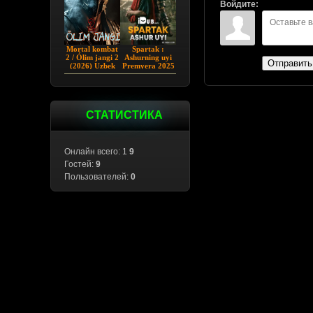
Войдите:
Mortal kombat
Spartak :
2 / Ólim jangi 2
Ashurning uyi
Отправить
(2026) Uzbek
Premyera 2025
tilida
Barcha qismlar
Uzbek tilida
СТАТИСТИКА
Онлайн всего: 1
9
Гостей:
9
Пользователей:
0