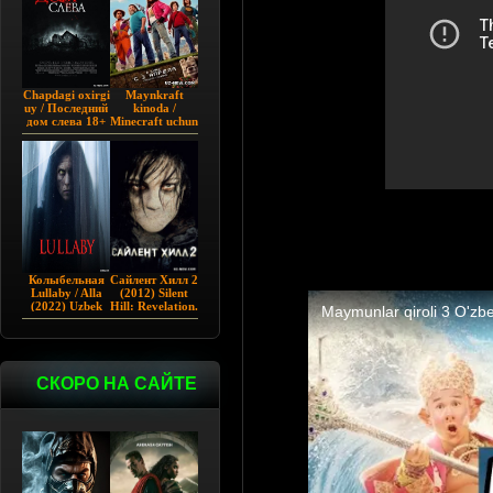
Chapdagi oxirgi
Maynkraft
uy / Последний
kinoda /
дом слева 18+
Minecraft uchun
(2009)
film / Maygiraft
Uzbek tilida
2025 AQSH
filmi
Колыбельная
Сайлент Хилл 2
Lullaby / Alla
(2012) Silent
(2022) Uzbek
Hill: Revelation.
tilida
СКОРО НА САЙТЕ