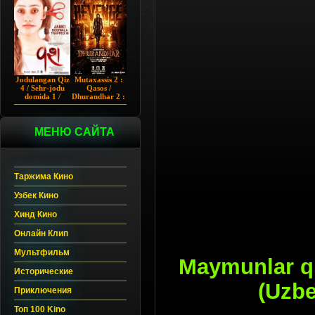
Chup 2022 HD
Hind kino
Jodulangan Qiz
Mutaxassis 2 :
4 / Sehr-jodu
Qasos /
domida 1 /
Dhurandhar 2 :
Egallangan 1 /
Intiqom 2026
Notanish 1 /
Hind kino
Vash 1 2023
Uzbek tilida
Hind kino
МЕНЮ САЙТА
Uzbek tilida
Таржима Кино
Узбек Кино
Хинд Кино
Онлайн Клип
Мультфильм
Maymunlar qir
Исторические
(Uzbe
Приключения
Топ 100 Kino