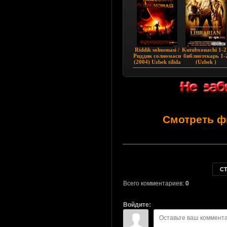
Riddik solnomasi /
Kutubxonachi 1-2 
Риддик солномаси
библиотекарь 1-
(2004) Uzbek tilida
(Uzbek )
Смотреть ф
С
Всего комментариев:
0
Войдите: