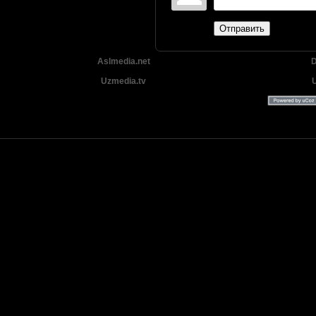
Отправить
Aslmedia.net
D
Uzmedia.tv
Uzbek tilida tarjima Yangi Premyera kinolar 2025 - 2026 © 2026