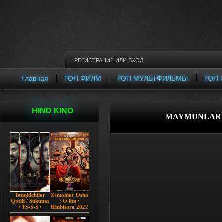
РЕГИСТРАЦИЯ
ИЛИ
ВХОД
Главная
ТОП ФИЛМ
ТОП МУЛЬТФИЛЬМЫ
ТОП 
HIND KINO
MAYMUNLAR QIR
Tanqidchilar
Zamonlar Osha
Qotili / Sukunat
: O'lim /
/ TS-S-S /
Bimbisara 2022
Jimjitlik
Hind kino
Ortidagi Sir /
Uzbek tilida