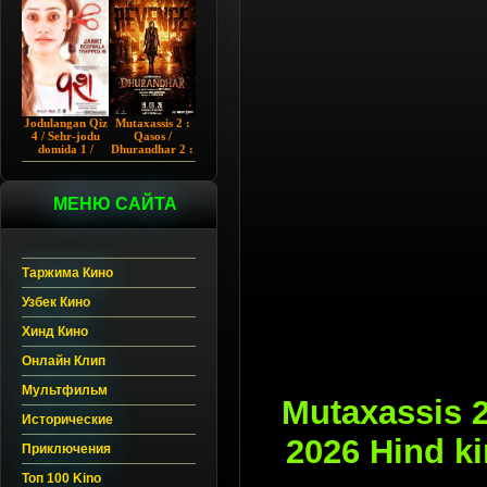
Chup 2022 HD
Hind kino
Jodulangan Qiz
Mutaxassis 2 :
4 / Sehr-jodu
Qasos /
domida 1 /
Dhurandhar 2 :
Egallangan 1 /
Intiqom 2026
Notanish 1 /
Hind kino
Vash 1 2023
Uzbek tilida
Hind kino
МЕНЮ САЙТА
Uzbek tilida
Таржима Кино
Узбек Кино
Хинд Кино
Онлайн Клип
Мультфильм
Mutaxassis 2
Исторические
2026 Hind k
Приключения
Топ 100 Kino