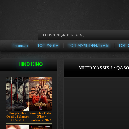
РЕГИСТРАЦИЯ
ИЛИ
ВХОД
Главная
ТОП ФИЛМ
ТОП МУЛЬТФИЛЬМЫ
ТОП 
HIND KINO
MUTAXASSIS 2 : QASO
Tanqidchilar
Zamonlar Osha
Qotili / Sukunat
: O'lim /
/ TS-S-S /
Bimbisara 2022
Jimjitlik
Hind kino
Ortidagi Sir /
Uzbek tilida