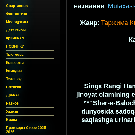
название
:
Mutaxassi
Спортивные
Фантастика
Жанр
:
Таржима К
Мелодрамы
Детективы
Криминал
К
НОВИНКИ
Триллеры
Концерты
Комедии
Телешоу
Singx Rangi Hamz
Боевики
jinoyat olamining e
Драмы
**“Sher-e-Baloch
Разное
dunyosida sadoqa
Ужасы
saqlashga urinar
Война
Премьеры Скоро 2025-
2026