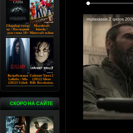
Chapdagi oxirgi
Maynkraft
uy / Последний
kinoda /
дом слева 18+
Minecraft uchun
(2009)
film / Maygiraft
Uzbek tilida
2025 AQSH
filmi
Колыбельная
Сайлент Хилл 2
Lullaby / Alla
(2012) Silent
(2022) Uzbek
Hill: Revelation.
tilida
СКОРО НА САЙТЕ