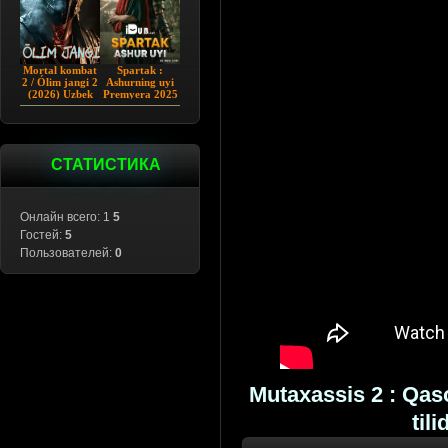
Mortal kombat
Spartak :
2 / Ólim jangi 2
Ashurning uyi
(2026) Uzbek
Premyera 2025
tilida
Barcha qismlar
Uzbek tilida
СТАТИСТИКА
Онлайн всего: 1
5
Гостей:
5
Пользователей:
0
Mutaxassis 2 : Qas
til