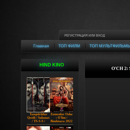
РЕГИСТРАЦИЯ
ИЛИ
ВХОД
Главная
ТОП ФИЛМ
ТОП МУЛЬТФИЛЬМ
HIND KINO
O'CH 2:
Tanqidchilar
Zamonlar Osha
Qotili / Sukunat
: O'lim /
/ TS-S-S /
Bimbisara 2022
Jimjitlik
Hind kino
Ortidagi Sir /
Uzbek tilida