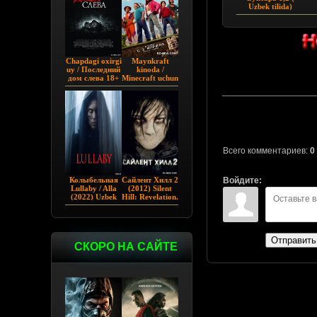
Uzbek tilida)
Premyera
Chapdagi oxirgi
Maynkraft
uy / Последний
kinoda /
дом слева 18+
Minecraft uchun
(2009)
film / Maygiraft
Uzbek tilida
2025 AQSH
filmi
Всего комментариев:
0
Колыбельная
Сайлент Хилл 2
Войдите:
Lullaby / Alla
(2012) Silent
(2022) Uzbek
Hill: Revelation.
tilida
Отправить
СКОРО НА САЙТЕ