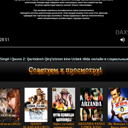
 Singil / Qasos 2: Qarindosh Qirg'iziston kino Uzbek tilida онлайн в социальных
й волк (2022)
QASOS
Super yovuzlar
ARZANDA YANGI
Эйс Вентура 1
ALANGASI (2022)
qamoqxonasi /
UZBEK KINO
Когда зовёт