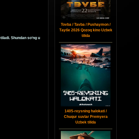
Tovba / Tavba / Pushaymon /
Таубе 2026 Qozoq kino Uzbek
tilida
etiladi. Shundan so‘ng u
1405-reysning halokati /
Chuqur suvlar Premyera
Uzbek tilida