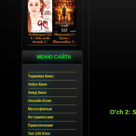
Chup 2022 HD
Hind kino
Jodulangan Qiz
Mutaxassis 2 :
4 / Sehr-jodu
Qasos /
domida 1 /
Dhurandhar 2 :
Egallangan 1 /
Intiqom 2026
Notanish 1 /
Hind kino
Vash 1 2023
Uzbek tilida
Hind kino
МЕНЮ САЙТА
Uzbek tilida
Таржима Кино
Узбек Кино
Хинд Кино
Онлайн Клип
Мультфильм
O'ch 2: S
Исторические
Приключения
Топ 100 Kino