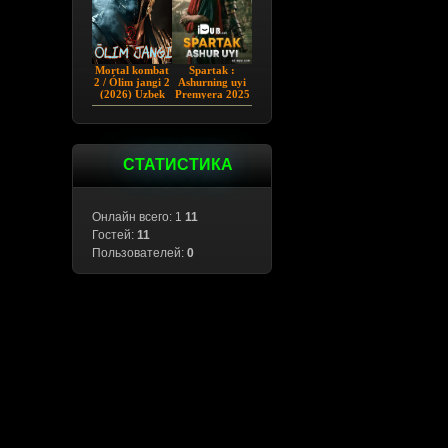
Mortal kombat
Spartak :
2 / Ólim jangi 2
Ashurning uyi
(2026) Uzbek
Premyera 2025
tilida
Barcha qismlar
Uzbek tilida
СТАТИСТИКА
Онлайн всего: 1
11
Гостей:
11
Пользователей:
0