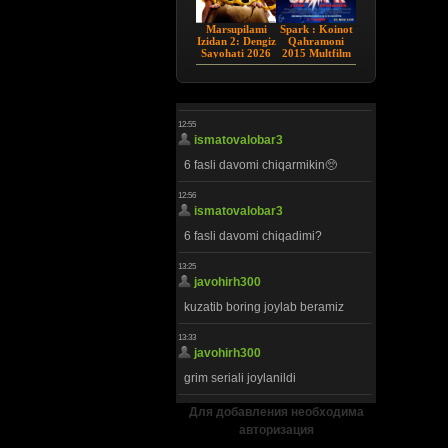
Marsupilami
Spark : Koinot
Izidan 2: Dengiz
Qahramoni
Sayohati 2026
2015 Multfilm
HD Uzbek tilida
Uzbek tilida
Для добавления необходима
авторизация