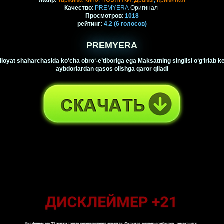
Жанр
:
Таржима Кино
,
НОВИНКИ
,
Драмы
,
Криминал
Качество
:
PREMYERA
Оригинал
Просмотров
:
1018
рейтинг
:
4.2
(6
голосов)
PREMYERA
iloyat shaharchasida ko‘cha obro‘-e’tiboriga ega Maksatning singlisi o‘g‘irlab k
aybdorlardan qasos olishga qaror qiladi