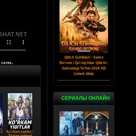
Qilich Sohiblari : Sahro
Bo'roni / Qo'riqchilar Qilichi :
 сетях..
Sahrodagi To'fon 2026 HD
Uzbek tilida
СЕРИАЛЫ ОНЛАЙН
-2
Ko'rkam yigitlar /
Xvaran jamoasi