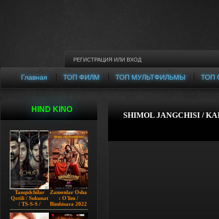
РЕГИСТРАЦИЯ
ИЛИ
ВХОД
Главная
ТОП ФИЛМ
ТОП МУЛЬТФИЛЬМЫ
ТОП 
HIND KINO
SHIMOL JANGCHISI / KA
Tanqidchilar
Zamonlar Osha
Qotili / Sukunat
: O'lim /
/ TS-S-S /
Bimbisara 2022
Jimjitlik
Hind kino
Ortidagi Sir /
Uzbek tilida