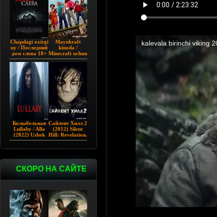
Chapdagi oxirgi
Maynkraft
uy / Последний
kinoda /
дом слева 18+
Minecraft uchun
(2009)
film / Maygiraft
Uzbek tilida
2025 AQSH
filmi
Колыбельная
Сайлент Хилл 2
Lullaby / Alla
(2012) Silent
(2022) Uzbek
Hill: Revelation.
tilida
СКОРО НА САЙТЕ