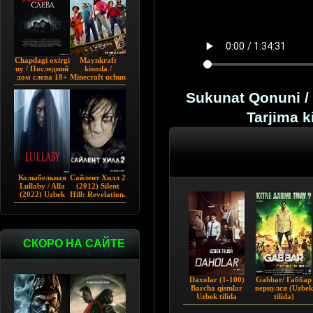
Chapdagi oxirgi
Maynkraft
uy / Последний
kinoda /
дом слева 18+
Minecraft uchun
(2009)
film / Maygiraft
Uzbek tilida
Sukunat Qonuni / 
2025 AQSH
filmi
Tarjima 
Колыбельная
Сайлент Хилл 2
Lullaby / Alla
(2012) Silent
(2022) Uzbek
Hill: Revelation.
tilida
СКОРО НА САЙТЕ
Daxolar (1-100)
Gabbar/ Габбар
Barcha qismlar
вернулся (Uzbek
Uzbek tilida
tilida)