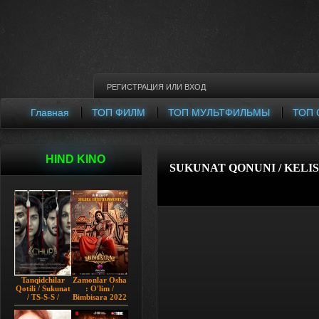
РЕГИСТРАЦИЯ
ИЛИ
ВХОД
Главная
ТОП ФИЛМ
ТОП МУЛЬТФИЛЬМЫ
ТОП 
HIND KINO
SUKUNAT QONUNI / KELI
Tanqidchilar
Zamonlar Osha
Qotili / Sukunat
: O'lim /
/ TS-S-S /
Bimbisara 2022
Jimjitlik
Hind kino
Ortidagi Sir /
Uzbek tilida