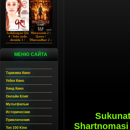
Chup 2022 HD
Hind kino
Jodulangan Qiz
Mutaxassis 2 :
4 / Sehr-jodu
Qasos /
domida 1 /
Dhurandhar 2 :
Egallangan 1 /
Intiqom 2026
Notanish 1 /
Hind kino
Vash 1 2023
Uzbek tilida
Hind kino
МЕНЮ САЙТА
Uzbek tilida
Таржима Кино
Узбек Кино
Хинд Кино
Онлайн Клип
Мультфильм
Исторические
Sukunat
Приключения
Shartnomasi 
Топ 100 Kino