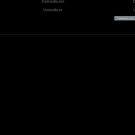
Aslmedia.net
D
Uzmedia.tv
Uzbek tilida tarjima Yangi Premyera kinolar 2025 - 2026 © 2026