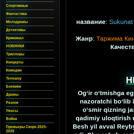
Спортивные
Фантастика
название
:
Sukunat 
Мелодрамы
Детективы
Жанр
:
Таржима Ки
Криминал
Качест
НОВИНКИ
Триллеры
Концерты
Комедии
H
Телешоу
Боевики
Og‘ir o‘tmishga eg
Драмы
nazoratchi bo‘lib
Разное
o‘smir qizning ja
Ужасы
qadimiy uloqtirish 
Война
Besh yil avval Rey
Премьеры Скоро 2025-
2026