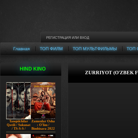
РЕГИСТРАЦИЯ
ИЛИ
ВХОД
Главная
ТОП ФИЛМ
ТОП МУЛЬТФИЛЬМЫ
ТОП 
HIND KINO
ZURRIYOT (O'ZBEK F
Tanqidchilar
Zamonlar Osha
Qotili / Sukunat
: O'lim /
/ TS-S-S /
Bimbisara 2022
Jimjitlik
Hind kino
Ortidagi Sir /
Uzbek tilida