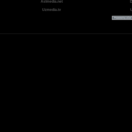
Aslmedia.net
D
Uzmedia.tv
Uzbek tilida tarjima Yangi Premyera kinolar 2025 - 2026 © 2026