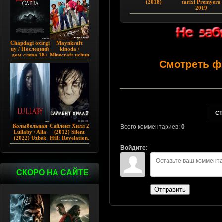
(2018)
tarixi Premyera
2019
Chapdagi oxirgi
Maynkraft
uy / Последний
kinoda /
дом слева 18+
Minecraft uchun
(2009)
film / Maygiraft
Смотреть ф
Uzbek tilida
2025 AQSH
filmi
С
Колыбельная
Сайлент Хилл 2
Всего комментариев:
0
Lullaby / Alla
(2012) Silent
(2022) Uzbek
Hill: Revelation.
tilida
Войдите:
СКОРО НА САЙТЕ
Отправить