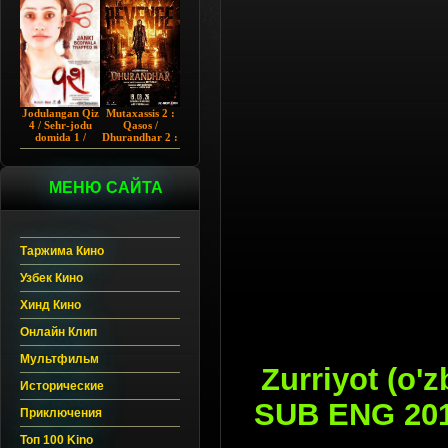
Chup 2022 HD
Hind kino
Jodulangan Qiz
Mutaxassis 2 :
4 / Sehr-jodu
Qasos /
domida 1 /
Dhurandhar 2 :
Egallangan 1 /
Intiqom 2026
Notanish 1 /
Hind kino
Vash 1 2023
Uzbek tilida
Hind kino
МЕНЮ САЙТА
Uzbek tilida
Таржима Кино
Узбек Кино
Хинд Кино
Онлайн Клип
Мультфильм
Zurriyot (o'
Исторические
SUB ENG 201
Приключения
Топ 100 Kino