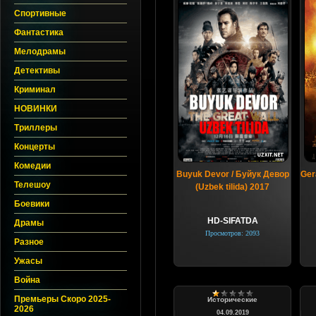
Спортивные
Фантастика
Мелодрамы
Детективы
Криминал
НОВИНКИ
Триллеры
Концерты
Комедии
Buyuk Devor / Буйук Девор
Gera
Телешоу
(Uzbek tilida) 2017
Боевики
HD-SIFATDA
Драмы
Просмотров: 2093
Разное
Ужасы
Война
Премьеры Скоро 2025-
Исторические
2026
04.09.2019