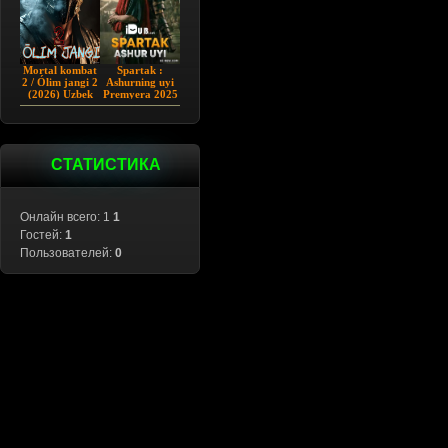
Mortal kombat
Spartak :
2 / Ólim jangi 2
Ashurning uyi
(2026) Uzbek
Premyera 2025
tilida
Barcha qismlar
Uzbek tilida
СТАТИСТИКА
Онлайн всего: 1
1
Гостей:
1
Пользователей:
0