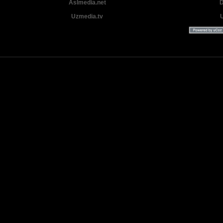
Aslmedia.net
D
Uzmedia.tv
Uzbek tilida tarjima Yangi Premyera kinolar 2025 - 2026 © 2026