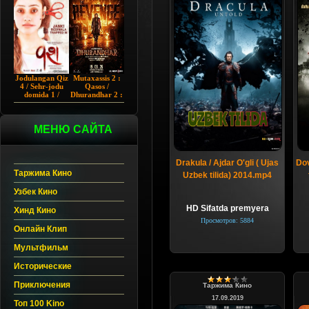
Chup 2022 HD
Hind kino
Jodulangan Qiz
Mutaxassis 2 :
4 / Sehr-jodu
Qasos /
domida 1 /
Dhurandhar 2 :
Egallangan 1 /
Intiqom 2026
Notanish 1 /
Hind kino
Vash 1 2023
Uzbek tilida
Hind kino
МЕНЮ САЙТА
Uzbek tilida
Drakula / Ajdar O'gli ( Ujas
Dov
Таржима Кино
Uzbek tilida) 2014.mp4
Узбек Кино
HD Sifatda premyera
Хинд Кино
Просмотров: 5884
Онлайн Клип
Мультфильм
Исторические
Приключения
Таржима Кино
17.09.2019
Топ 100 Kino