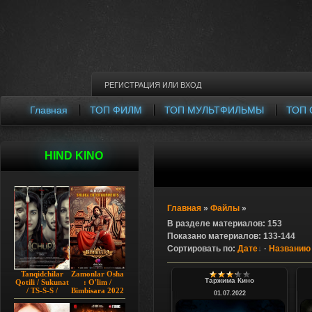
РЕГИСТРАЦИЯ
ИЛИ
ВХОД
Главная
ТОП ФИЛМ
ТОП МУЛЬТФИЛЬМЫ
ТОП 
HIND KINO
Главная
»
Файлы
»
В разделе материалов
:
153
Показано материалов
:
133-144
Сортировать по
:
Дате
·
Названию
Tanqidchilar
Zamonlar Osha
Таржима Кино
Qotili / Sukunat
: O'lim /
/ TS-S-S /
Bimbisara 2022
01.07.2022
Jimjitlik
Hind kino
Ortidagi Sir /
Uzbek tilida