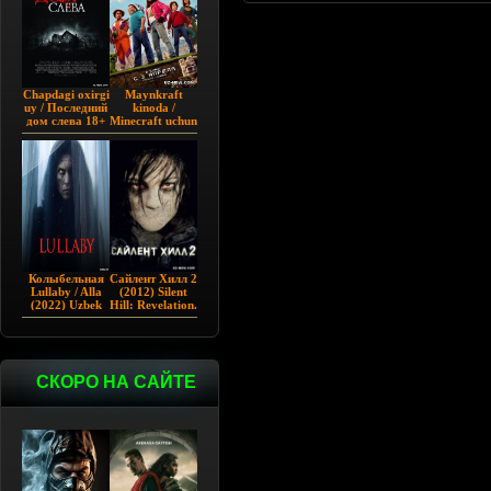
Chapdagi oxirgi
Maynkraft
uy / Последний
kinoda /
дом слева 18+
Minecraft uchun
(2009)
film / Maygiraft
Uzbek tilida
2025 AQSH
filmi
Колыбельная
Сайлент Хилл 2
Lullaby / Alla
(2012) Silent
(2022) Uzbek
Hill: Revelation.
tilida
СКОРО НА САЙТЕ