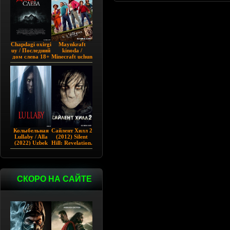
Chapdagi oxirgi
Maynkraft
uy / Последний
kinoda /
дом слева 18+
Minecraft uchun
(2009)
film / Maygiraft
Uzbek tilida
2025 AQSH
filmi
Колыбельная
Сайлент Хилл 2
Lullaby / Alla
(2012) Silent
(2022) Uzbek
Hill: Revelation.
tilida
СКОРО НА САЙТЕ