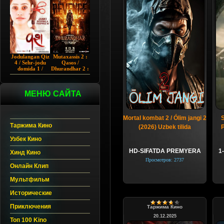
Chup 2022 HD
Hind kino
Jodulangan Qiz
Mutaxassis 2 :
4 / Sehr-jodu
Qasos /
domida 1 /
Dhurandhar 2 :
Egallangan 1 /
Intiqom 2026
Notanish 1 /
Hind kino
Vash 1 2023
Uzbek tilida
Hind kino
МЕНЮ САЙТА
Uzbek tilida
Mortal kombat 2 / Ólim jangi 2
S
Таржима Кино
(2026) Uzbek tilida
Узбек Кино
HD-SIFATDA PREMYERA
1-
Хинд Кино
Просмотров: 2737
Онлайн Клип
Мультфильм
Исторические
Приключения
Таржима Кино
20.12.2025
Топ 100 Kino