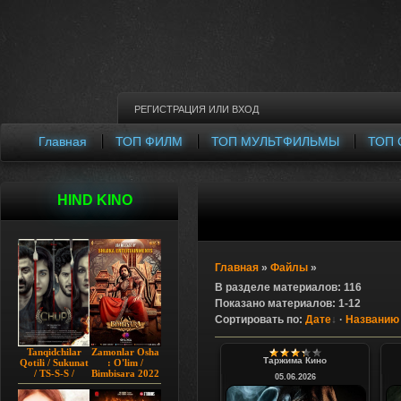
РЕГИСТРАЦИЯ
ИЛИ
ВХОД
Главная
ТОП ФИЛМ
ТОП МУЛЬТФИЛЬМЫ
ТОП 
HIND KINO
Главная
»
Файлы
»
В разделе материалов
:
116
Показано материалов
:
1-12
Сортировать по
:
Дате
·
Названию
Tanqidchilar
Zamonlar Osha
Таржима Кино
Qotili / Sukunat
: O'lim /
/ TS-S-S /
Bimbisara 2022
05.06.2026
Jimjitlik
Hind kino
Ortidagi Sir /
Uzbek tilida