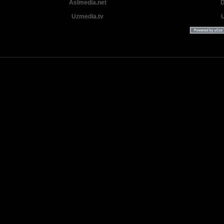
Aslmedia.net
D
Uzmedia.tv
Uzbek tilida tarjima Yangi Premyera kinolar 2025 - 2026 © 2026