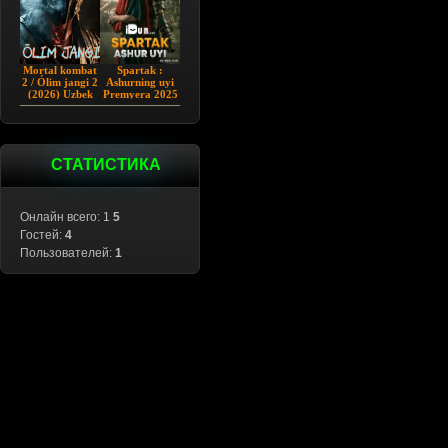
Mortal kombat
Spartak :
2 / Ólim jangi 2
Ashurning uyi
(2026) Uzbek
Premyera 2025
tilida
Barcha qismlar
Uzbek tilida
СТАТИСТИКА
Онлайн всего: 1
5
Гостей:
4
Пользователей:
1