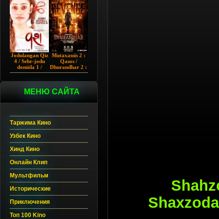
Chup 2022 HD
Hind kino
Jodulangan Qiz
Mutaxassis 2 :
4 / Sehr-jodu
Qasos /
domida 1 /
Dhurandhar 2 :
Egallangan 1 /
Intiqom 2026
Notanish 1 /
Hind kino
Vash 1 2023
Uzbek tilida
Hind kino
МЕНЮ САЙТА
Uzbek tilida
Таржима Кино
Узбек Кино
Хинд Кино
Онлайн Клип
Мультфильм
Shahzo
Исторические
Shaxzodas
Приключения
Топ 100 Kino