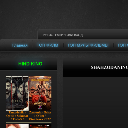
РЕГИСТРАЦИЯ
ИЛИ
ВХОД
Главная
ТОП ФИЛМ
ТОП МУЛЬТФИЛЬМЫ
ТОП 
HIND KINO
SHAHZODANING 
Tanqidchilar
Zamonlar Osha
Qotili / Sukunat
: O'lim /
/ TS-S-S /
Bimbisara 2022
Jimjitlik
Hind kino
Ortidagi Sir /
Uzbek tilida