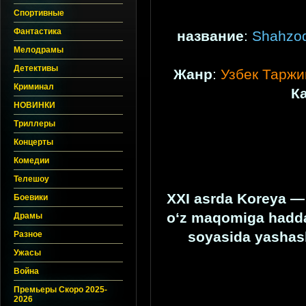
Спортивные
Фантастика
название
:
Shahzod
Мелодрамы
Детективы
Жанр
:
Узбек Тарж
Криминал
К
НОВИНКИ
Триллеры
Концерты
Комедии
Телешоу
XXI asrda Koreya — 
Боевики
o‘z maqomiga haddan
Драмы
soyasida yashas
Разное
Ужасы
Война
Премьеры Скоро 2025-
2026