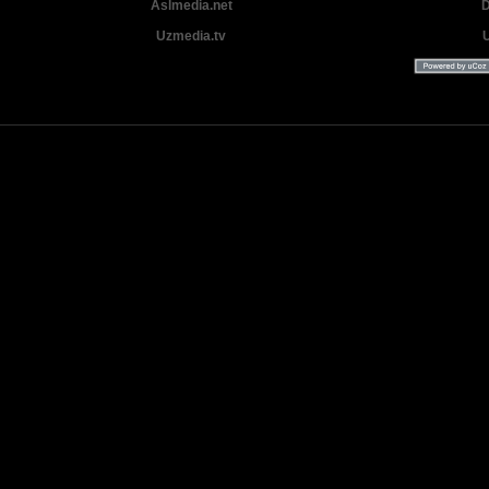
Aslmedia.net
D
Uzmedia.tv
Uzbek tilida tarjima Yangi Premyera kinolar 2025 - 2026 © 2026