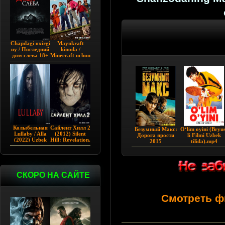
Chapdagi oxirgi
Maynkraft
uy / Последний
kinoda /
дом слева 18+
Minecraft uchun
(2009)
film / Maygiraft
Uzbek tilida
2025 AQSH
filmi
Колыбельная
Сайлент Хилл 2
Бeзумный Maкc:
Oʻlim oyini (Bryu
Lullaby / Alla
(2012) Silent
Дopoгa яpocти
li Filmi Uzbek
(2022) Uzbek
Hill: Revelation.
2015
tilida).mp4
tilida
СКОРО НА САЙТЕ
Смотреть ф