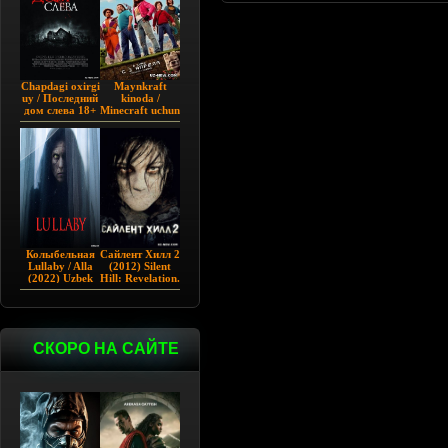
Chapdagi oxirgi
Maynkraft
uy / Последний
kinoda /
дом слева 18+
Minecraft uchun
(2009)
film / Maygiraft
Uzbek tilida
2025 AQSH
filmi
Колыбельная
Сайлент Хилл 2
Lullaby / Alla
(2012) Silent
(2022) Uzbek
Hill: Revelation.
tilida
СКОРО НА САЙТЕ