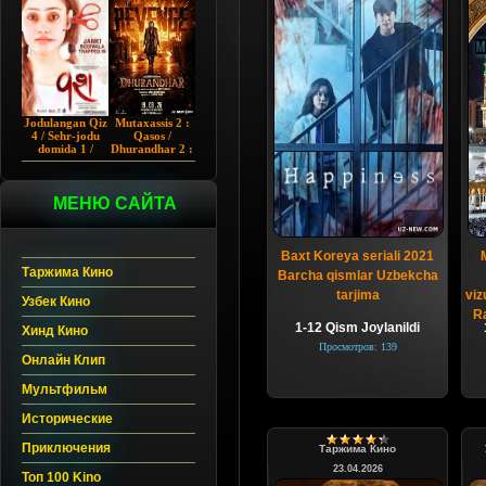
Chup 2022 HD
Hind kino
Jodulangan Qiz
Mutaxassis 2 :
4 / Sehr-jodu
Qasos /
domida 1 /
Dhurandhar 2 :
Egallangan 1 /
Intiqom 2026
Notanish 1 /
Hind kino
Vash 1 2023
Uzbek tilida
Hind kino
МЕНЮ САЙТА
Uzbek tilida
Baxt Koreya seriali 2021
Таржима Кино
Barcha qismlar Uzbekcha
tarjima
viz
Узбек Кино
Ra
1-12 Qism Joylanildi
Хинд Кино
Просмотров: 139
Онлайн Клип
Мультфильм
Исторические
Приключения
Таржима Кино
23.04.2026
Топ 100 Kino