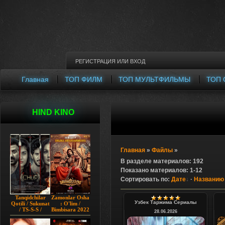
РЕГИСТРАЦИЯ
ИЛИ
ВХОД
Главная
ТОП ФИЛМ
ТОП МУЛЬТФИЛЬМЫ
ТОП 
HIND KINO
Главная
»
Файлы
»
В разделе материалов
:
192
Показано материалов
:
1-12
Сортировать по
:
Дате
·
Названию
Tanqidchilar
Zamonlar Osha
Узбек Таржима Сериалы
Qotili / Sukunat
: O'lim /
/ TS-S-S /
Bimbisara 2022
28.06.2026
Jimjitlik
Hind kino
Ortidagi Sir /
Uzbek tilida