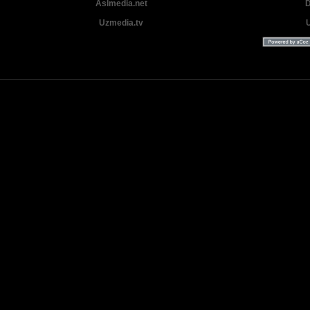
Aslmedia.net
D
Uzmedia.tv
Uzbek tilida tarjima Yangi Premyera kinolar 2025 - 2026 © 2026