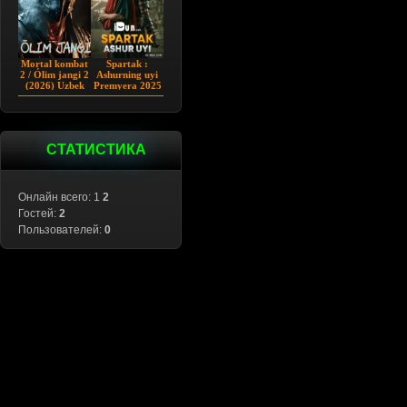
Mortal kombat
Spartak :
2 / Ólim jangi 2
Ashurning uyi
(2026) Uzbek
Premyera 2025
tilida
Barcha qismlar
Uzbek tilida
СТАТИСТИКА
Онлайн всего: 1
2
Гостей:
2
Пользователей:
0