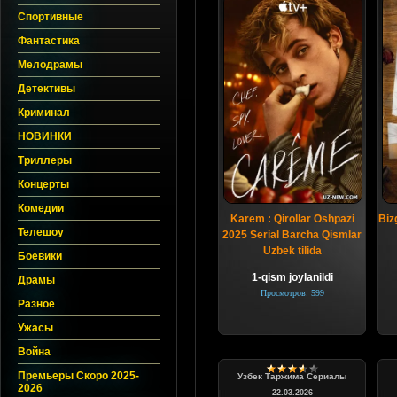
Спортивные
Фантастика
Мелодрамы
Детективы
Криминал
НОВИНКИ
Триллеры
Концерты
Комедии
Karem : Qirollar Oshpazi
Biz
Телешоу
2025 Serial Barcha Qismlar
Uzbek tilida
Боевики
1-qism joylanildi
Драмы
Просмотров: 599
Разное
Ужасы
Война
Премьеры Скоро 2025-
Узбек Таржима Сериалы
2026
22.03.2026