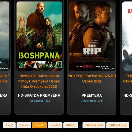
kaut /
Boshpana / Mustahkam
Yirik O'lja / Bo'linish 2026 HD
O'lj
ilida
himoya Premyera Uzbek
Uzbek tilida
ortid
tilida O'zbekcha 2026
YERA
HD-SIFATDA PREMYERA
PREMYERA
HD-
Просмотров: 852
Просмотров: 279
1-12
13-24
25-36
37-48
49-60
...
1069-1080
1081-1082