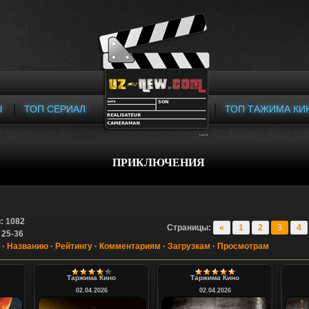
Ы
ТОП СЕРИАЛ
ТОП ТАЖИМА КИ
ПРИКЛЮЧЕНИЯ
в
:
1082
Страницы
:
«
1
2
3
4
:
25-36
·
Названию
·
Рейтингу
·
Комментариям
·
Загрузкам
·
Просмотрам
Таржима Кино
Таржима Кино
02.04.2026
02.04.2026