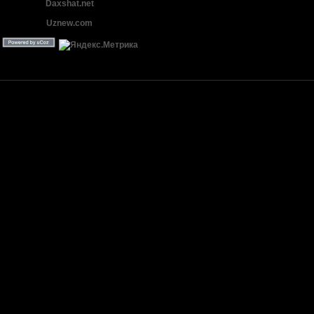
Daxshat.net
Uznew.com