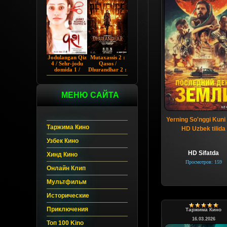
Chup 2022 HD
Hind kino
Jodulangan Qiz
Mutaxassis 2 :
4 / Sehr-jodu
Qasos /
domida 1 /
Dhurandhar 2 :
Egallangan 1 /
Intiqom 2026
Notanish 1 /
Hind kino
Vash 1 2023
Uzbek tilida
Hind kino
МЕНЮ САЙТА
Uzbek tilida
Yerning So'nggi Kuni
Таржима Кино
HD Uzbek tilida
Узбек Кино
HD Sifatda
Хинд Кино
Просмотров: 159
Онлайн Клип
Мультфильм
Исторические
Приключения
Таржима Кино
16.03.2026
Топ 100 Kino