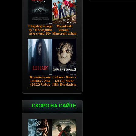
Chapdagi oxirgi
Maynkraft
uy / Последний
kinoda /
дом слева 18+
Minecraft uchun
(2009)
film / Maygiraft
Uzbek tilida
2025 AQSH
filmi
Колыбельная
Сайлент Хилл 2
Lullaby / Alla
(2012) Silent
(2022) Uzbek
Hill: Revelation.
tilida
СКОРО НА САЙТЕ