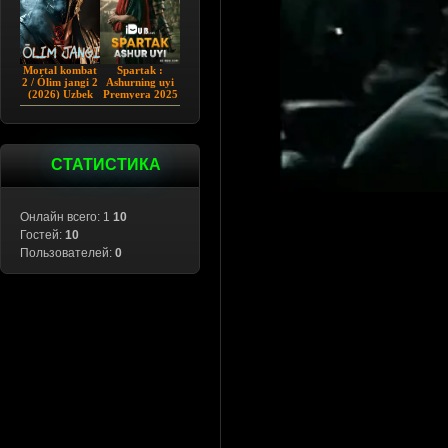
Mortal kombat
Spartak :
2 / Ólim jangi 2
Ashurning uyi
(2026) Uzbek
Premyera 2025
tilida
Barcha qismlar
Uzbek tilida
СТАТИСТИКА
Онлайн всего: 1
10
Гостей:
10
Пользователей:
0