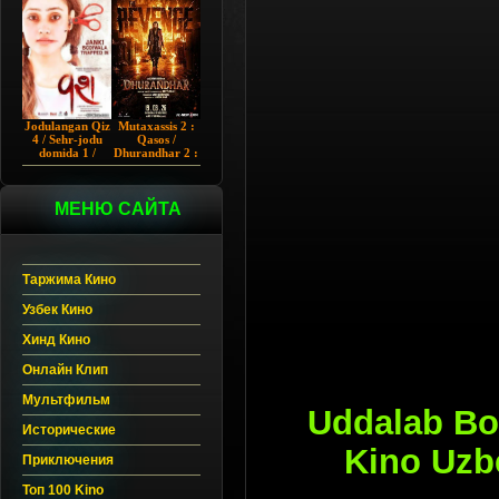
Chup 2022 HD
Hind kino
Jodulangan Qiz
Mutaxassis 2 :
4 / Sehr-jodu
Qasos /
domida 1 /
Dhurandhar 2 :
Egallangan 1 /
Intiqom 2026
Notanish 1 /
Hind kino
Vash 1 2023
Uzbek tilida
Hind kino
МЕНЮ САЙТА
Uzbek tilida
Таржима Кино
Узбек Кино
Хинд Кино
Онлайн Клип
Мультфильм
Uddalab Bo'
Исторические
Kino Uzb
Приключения
Топ 100 Kino