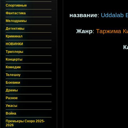
Спортивные
Фантастика
название
:
Uddalab B
Мелодрамы
Детективы
Жанр
:
Таржима К
Криминал
НОВИНКИ
К
Триллеры
Концерты
Комедии
Телешоу
Боевики
Драмы
Разное
Ужасы
Война
Премьеры Скоро 2025-
2026