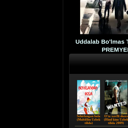
Uddalab Bo'lmas To
PREMYER
Sehirlangan bola
O'ta xavfli shaxs
(Multifilm Uzbek
(Hind kino Uzbe
tilida)
tilida 2009)