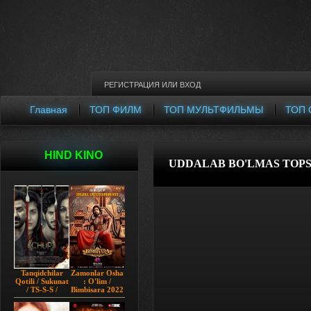
РЕГИСТРАЦИЯ
ИЛИ
ВХОД
Главная
ТОП ФИЛМ
ТОП МУЛЬТФИЛЬМЫ
ТОП 
HIND KINO
UDDALAB BO'LMAS TOPSHI
Tanqidchilar
Zamonlar Osha
Qotili / Sukunat
: O'lim /
/ TS-S-S /
Bimbisara 2022
Jimjitlik
Hind kino
Ortidagi Sir /
Uzbek tilida