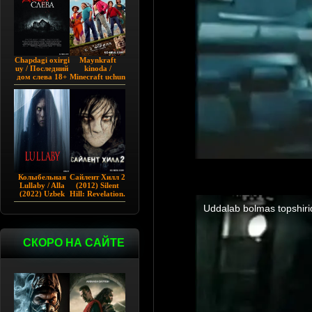
Chapdagi oxirgi
Maynkraft
uy / Последний
kinoda /
дом слева 18+
Minecraft uchun
(2009)
film / Maygiraft
Uzbek tilida
2025 AQSH
filmi
Колыбельная
Сайлент Хилл 2
Lullaby / Alla
(2012) Silent
(2022) Uzbek
Hill: Revelation.
tilida
СКОРО НА САЙТЕ