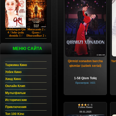
Chup 2022 HD
Hind kino
Jodulangan Qiz
Mutaxassis 2 :
4 / Sehr-jodu
Qasos /
domida 1 /
Dhurandhar 2 :
Egallangan 1 /
Intiqom 2026
Notanish 1 /
Hind kino
Vash 1 2023
Uzbek tilida
Hind kino
МЕНЮ САЙТА
Uzbek tilida
Qirmizi xonadon barcha
Yan
Таржима Кино
qismlar (uzbek serial)
Узбек Кино
1-58 Qism Toliq
Хинд Кино
Просмотров: 1655
Онлайн Клип
Мультфильм
Исторические
Приключения
Узбек Кино
09.01.2025
Топ 100 Kino