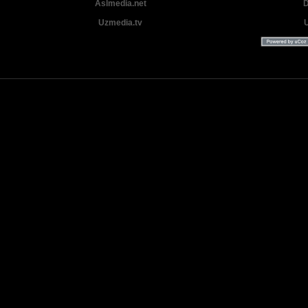
Aslmedia.net
D
Uzmedia.tv
Uzbek tilida tarjima Yangi Premyera kinolar 2025 - 2026 © 2026