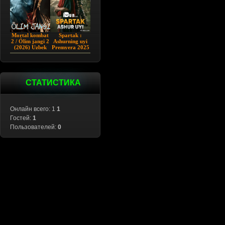
Mortal kombat
Spartak :
2 / Ólim jangi 2
Ashurning uyi
(2026) Uzbek
Premyera 2025
tilida
Barcha qismlar
Uzbek tilida
СТАТИСТИКА
Онлайн всего: 1
1
Гостей:
1
Пользователей:
0