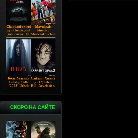
Chapdagi oxirgi
Maynkraft
uy / Последний
kinoda /
дом слева 18+
Minecraft uchun
(2009)
film / Maygiraft
Uzbek tilida
2025 AQSH
filmi
Колыбельная
Сайлент Хилл 2
Lullaby / Alla
(2012) Silent
(2022) Uzbek
Hill: Revelation.
tilida
СКОРО НА САЙТЕ