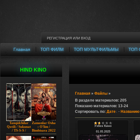
РЕГИСТРАЦИЯ
ИЛИ
ВХОД
Главная
ТОП ФИЛМ
ТОП МУЛЬТФИЛЬМЫ
ТОП 
HIND KINO
Главная
»
Файлы
»
В разделе материалов
:
205
Показано материалов
:
13-24
Сортировать по
:
Дате
·
Названию
Tanqidchilar
Zamonlar Osha
Узбек Кино
Qotili / Sukunat
: O'lim /
/ TS-S-S /
Bimbisara 2022
01.05.2025
Jimjitlik
Hind kino
Ortidagi Sir /
Uzbek tilida