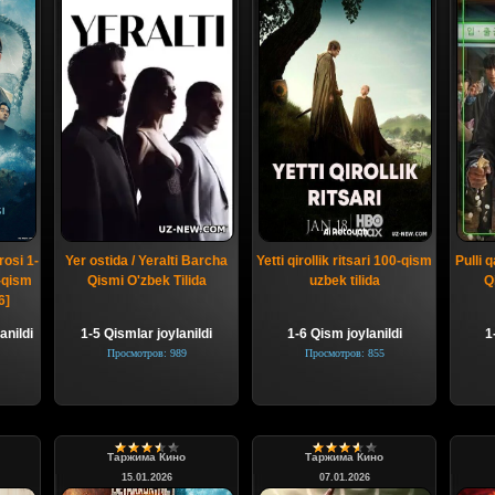
osi 1-
Yer ostida / Yeralti Barcha
Yetti qirollik ritsari 100-qism
Pulli 
8-qism
Qismi O'zbek Tilida
uzbek tilida
Q
6]
anildi
1-5 Qismlar joylanildi
1-6 Qism joylanildi
1
Просмотров: 989
Просмотров: 855
Таржима Кино
Таржима Кино
15.01.2026
07.01.2026