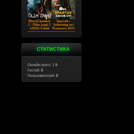
Mortal kombat
Spartak :
2 / Ólim jangi 2
Ashurning uyi
(2026) Uzbek
Premyera 2025
tilida
Barcha qismlar
Uzbek tilida
СТАТИСТИКА
Онлайн всего: 1
5
Гостей:
5
Пользователей:
0