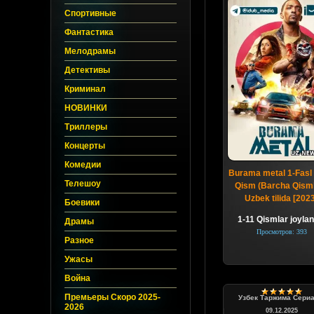
Спортивные
Фантастика
Мелодрамы
Детективы
Криминал
НОВИНКИ
Триллеры
Концерты
Комедии
Burama metal 1-Fasl 
Телешоу
Qism (Barcha Qisml
Uzbek tilida [202
Боевики
1-11 Qismlar joylani
Драмы
Просмотров: 393
Разное
Ужасы
Война
Премьеры Скоро 2025-
Узбек Таржима Сери
2026
09.12.2025