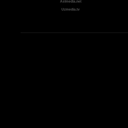
Aslmedia.net
Uzmedia.tv
Uzbek tilida tarjima Yangi Premyera kinolar 2025 - 2026 © 2026