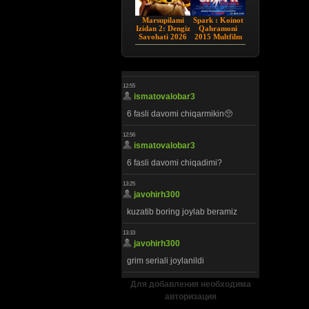
Marsupilami
Spark : Koinot
Izidan 2: Dengiz
Qahramoni
Sayohati 2026
2015 Multfilm
HD Uzbek tilida
Uzbek tilida
Для добавления необходима
авторизация