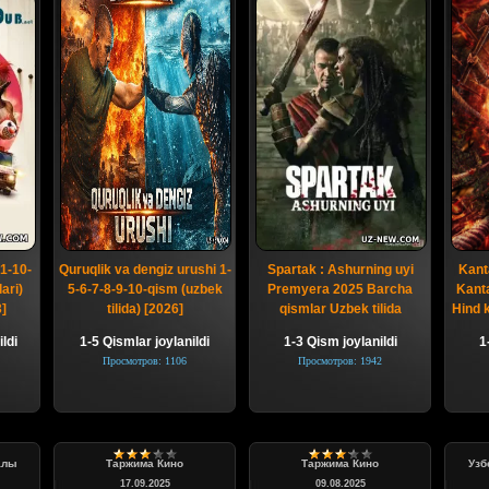
1-10-
Quruqlik va dengiz urushi 1-
Spartak : Ashurning uyi
Kant
ari)
5-6-7-8-9-10-qism (uzbek
Premyera 2025 Barcha
Kanta
3]
tilida) [2026]
qismlar Uzbek tilida
Hind k
ldi
1-5 Qismlar joylanildi
1-3 Qism joylanildi
1
Просмотров: 1106
Просмотров: 1942
алы
Таржима Кино
Таржима Кино
Узб
17.09.2025
09.08.2025