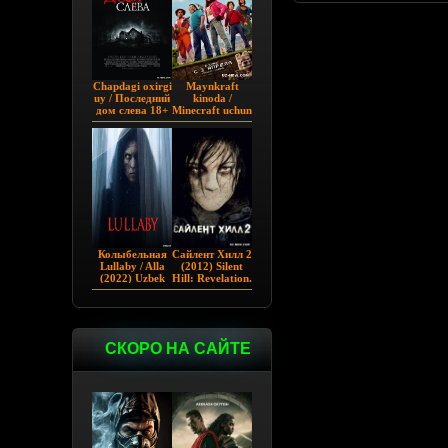
Chapdagi oxirgi
Maynkraft
uy / Последний
kinoda /
дом слева 18+
Minecraft uchun
(2009)
film / Maygiraft
Uzbek tilida
2025 AQSH
filmi
Колыбельная
Сайлент Хилл 2
Lullaby / Alla
(2012) Silent
(2022) Uzbek
Hill: Revelation.
tilida
СКОРО НА САЙТЕ