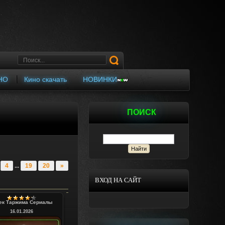
НО
Кино скачать
НОВИНКИ
ПОИСК
4
...
19
20
»
ВХОД НА САЙТ
ек Таржима Сериалы
16.01.2026