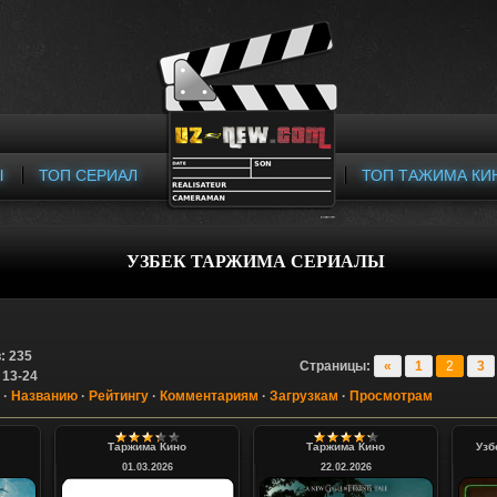
Ы
ТОП СЕРИАЛ
ТОП ТАЖИМА КИ
УЗБЕК ТАРЖИМА СЕРИАЛЫ
в
:
235
Страницы
:
«
1
2
3
:
13-24
·
Названию
·
Рейтингу
·
Комментариям
·
Загрузкам
·
Просмотрам
Таржима Кино
Таржима Кино
Узб
01.03.2026
22.02.2026