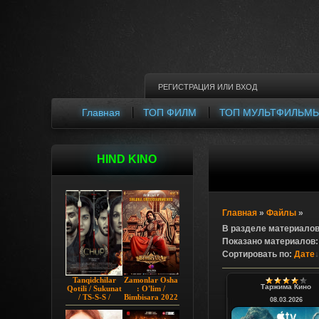
РЕГИСТРАЦИЯ
ИЛИ
ВХОД
Главная
ТОП ФИЛМ
ТОП МУЛЬТФИЛЬМ
HIND KINO
Главная
»
Файлы
»
В разделе материало
Показано материалов
Сортировать по
:
Дате
Tanqidchilar
Zamonlar Osha
Таржима Кино
Qotili / Sukunat
: O'lim /
/ TS-S-S /
Bimbisara 2022
08.03.2026
Jimjitlik
Hind kino
Ortidagi Sir /
Uzbek tilida