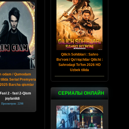
Qilich Sohiblari : Sahro
Bo'roni / Qo'riqchilar Qilichi :
Sahrodagi To'fon 2026 HD
Uzbek tilida
 odam / Qumodam
tilida Serial Premyera
2025 Barcha qismlar
СЕРИАЛЫ ОНЛАЙН
Fasl 2 - fasl 2-Qism
joylanildi
Просмотров: 2298