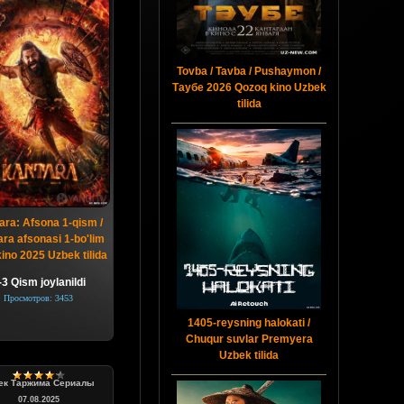
Tovba / Tavba / Pushaymon /
Таубе 2026 Qozoq kino Uzbek
tilida
ara: Afsona 1-qism /
ra afsonasi 1-bo'lim
ino 2025 Uzbek tilida
-3 Qism joylanildi
Просмотров: 3453
1405-reysning halokati /
Chuqur suvlar Premyera
Uzbek tilida
ек Таржима Сериалы
07.08.2025