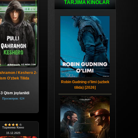
TARJIMA KINOLAR
qahramon / Keshero 2-
ism O'zbek Tilida
Robin Gudning o'limi (uzbek
tilida) [2026]
-3 Qism joylanildi
Просмотров: 624
Таржима Кино
15.12.2025