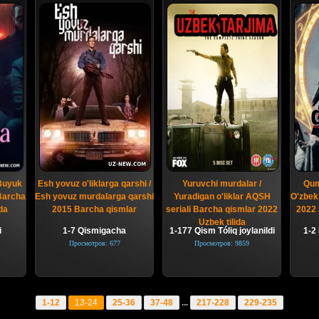
Buyuk
Esh yovuz o'liklarga qarshi /
Yuruvchi murdalar /
Qum
 Barcha
Esh yovuz murdalarga qarshi
Yuradigan o'liklar AQSH
O'zbek 
da
2015 Barcha qismlar
seriali Barcha qismlar 2022
2022 
Uzbek tilida
i
1-7 Qismigacha
1-177 Qism Tóliq joylanildi
1-2 
Просмотров: 677
Просмотров: 9859
1-12
13-24
25-36
37-48
...
217-228
229-235