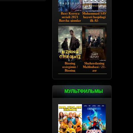
Baxt Koreya
Muhammad SAV
seriali 2021
hayoti haqidagi
Barcha qismlar
ilk AI-
Uzbekcha
vizuallashtirilgan
tarjima
serial! - Yo
Rasululloh |
Barcha qismi
Bizning
Shahzodaning
oxirgimiz /
Mahbubasi / 21-
Bizning
asr
so'ngimiz AQSh
Shaxzodasining
seriali Barcha
Rafiqasi 2026
qismlar Uzbek
tilida O'zbekcha
tarjima 2023
МУЛЬТФИЛЬМЫ