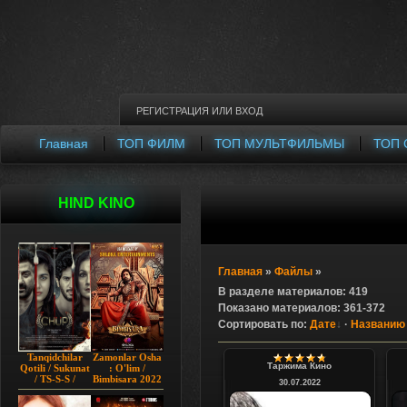
РЕГИСТРАЦИЯ
ИЛИ
ВХОД
Главная
ТОП ФИЛМ
ТОП МУЛЬТФИЛЬМЫ
ТОП 
HIND KINO
Главная
»
Файлы
»
В разделе материалов
:
419
Показано материалов
:
361-372
Сортировать по
:
Дате
·
Названию
Tanqidchilar
Zamonlar Osha
Таржима Кино
Qotili / Sukunat
: O'lim /
/ TS-S-S /
Bimbisara 2022
30.07.2022
Jimjitlik
Hind kino
Ortidagi Sir /
Uzbek tilida