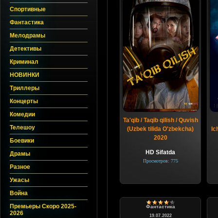
Спортивные
Фантастика
Мелодрамы
Детективы
Криминал
НОВИНКИ
Триллеры
Концерты
Комедии
Ta'qib / Taqib qilish / Quvish
Телешоу
(Uzbek tilida O'zbekcha)
Ic
2020
Боевики
HD Sifatda
Драмы
Просмотров: 775
Разное
Ужасы
Война
Премьеры Скоро 2025-
Фантастика
2026
19.07.2022