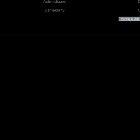
Aslmedia.net
D
Uzmedia.tv
Uzbek tilida tarjima Yangi Premyera kinolar 2025 - 2026 © 2026