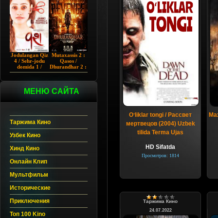
Chup 2022 HD
Hind kino
Jodulangan Qiz
Mutaxassis 2 :
4 / Sehr-jodu
Qasos /
domida 1 /
Dhurandhar 2 :
Egallangan 1 /
Intiqom 2026
Notanish 1 /
Hind kino
Vash 1 2023
Uzbek tilida
Hind kino
МЕНЮ САЙТА
Uzbek tilida
Oʻliklar tongi / Рассвет
Max
Таржима Кино
мертвецов (2004) Uzbek
tilida Terma Ujas
Узбек Кино
HD Sifatda
Хинд Кино
Просмотров: 1814
Онлайн Клип
Мультфильм
Исторические
Приключения
Таржима Кино
24.07.2022
Топ 100 Kino