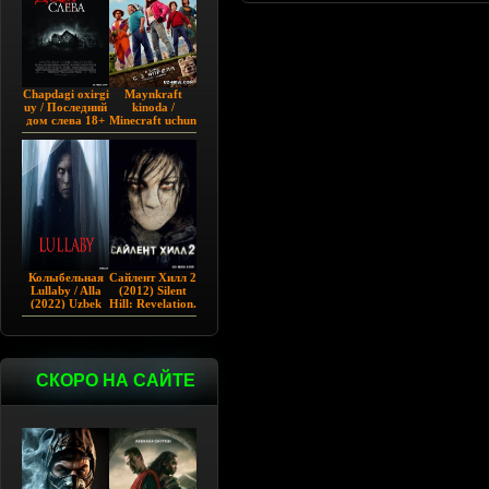
Chapdagi oxirgi
Maynkraft
uy / Последний
kinoda /
дом слева 18+
Minecraft uchun
(2009)
film / Maygiraft
Uzbek tilida
2025 AQSH
filmi
Колыбельная
Сайлент Хилл 2
Lullaby / Alla
(2012) Silent
(2022) Uzbek
Hill: Revelation.
tilida
СКОРО НА САЙТЕ