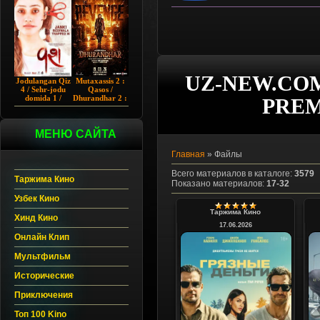
Chup 2022 HD
Hind kino
UZ-NEW.COM
Jodulangan Qiz
Mutaxassis 2 :
4 / Sehr-jodu
Qasos /
domida 1 /
Dhurandhar 2 :
PREM
Egallangan 1 /
Intiqom 2026
Notanish 1 /
Hind kino
Vash 1 2023
Uzbek tilida
Hind kino
МЕНЮ САЙТА
Uzbek tilida
Главная
»
Файлы
Всего материалов в каталоге
:
3579
Таржима Кино
Показано материалов
:
17-32
Узбек Кино
Таржима Кино
Хинд Кино
17.06.2026
Онлайн Клип
Мультфильм
Исторические
Приключения
Топ 100 Kino