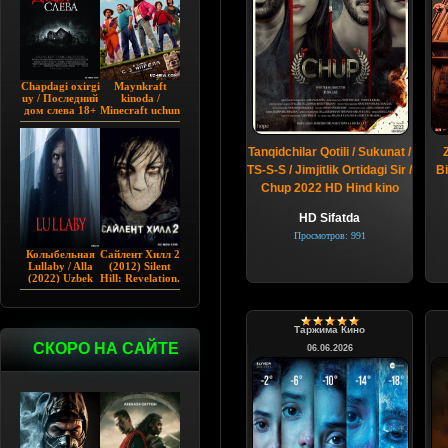
Chapdagi oxirgi
Maynkraft
uy / Последний
kinoda /
дом слева 18+
Minecraft uchun
(2009)
film / Maygiraft
Uzbek tilida
2025 AQSH
Tanqidchilar Qotili / Sukunat /
filmi
TS-S-S / Jimjitlik Ortidagi Sir /
Bi
Chup 2022 HD Hind kino
HD Sifatda
Просмотров: 991
Колыбельная
Сайлент Хилл 2
Lullaby / Alla
(2012) Silent
(2022) Uzbek
Hill: Revelation.
tilida
Таржима Кино
СКОРО НА САЙТЕ
06.06.2026