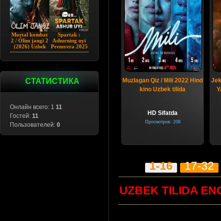
Mortal kombat
Spartak :
2 / Ólim jangi 2
Ashurning uyi
(2026) Uzbek
Premyera 2025
tilida
Barcha qismlar
Uzbek tilida
СТАТИСТИКА
Muzlagan Qiz / Mili 2022 Hind
Jek
kino Uzbek tilida
Y
Онлайн всего: 1
11
HD Sifatda
Гостей:
11
Просмотров: 208
Пользователей:
0
1-16
17-32
UZBEK TILIDA EN