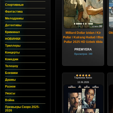
Спортивные
Фантастика
Мелодрамы
Детективы
Криминал
Milliard Dollar Izidan / Kir
Olt
Pullar / Kulrang Hudud / Iflos
НОВИНКИ
Pullar 2025 HD Uzbek tilida
Триллеры
PREMYERA
Концерты
Просмотров: 340
Комедии
Телешоу
Боевики
Таржима Кино
Драмы
13.06.2026
Разное
Ужасы
Война
Премьеры Скоро 2025-
2026