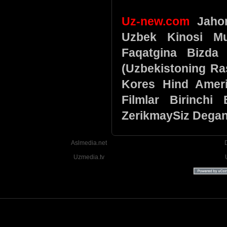
Uz-new.com
Jahon 
Uzbek Kinosi Mu
Faqatgina Bizda 
(Uzbekistoning Ra
Kores Hind Ameri
Filmlar Birinchi
ZerikmaySiz Degan
Aslmedia.net
Uzmedia.tv
Uzbek tilida tarjima Yangi Premyera kinolar 2025 - 2026 © 2026