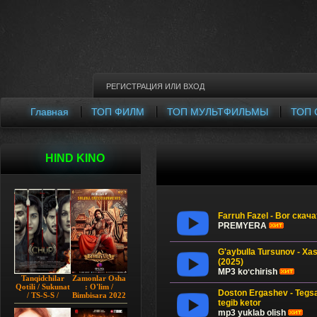
РЕГИСТРАЦИЯ
ИЛИ
ВХОД
Главная
ТОП ФИЛМ
ТОП МУЛЬТФИЛЬМЫ
ТОП 
HIND KINO
Farruh Fazel - Bor скач
PREMYERA
G'aybulla Tursunov - X
(2025)
MP3 koʻchirish
Tanqidchilar
Zamonlar Osha
Qotili / Sukunat
: O'lim /
Doston Ergashev - Tegs
/ TS-S-S /
Bimbisara 2022
tegib ketor
Jimjitlik
Hind kino
Ortidagi Sir /
Uzbek tilida
mp3 yuklab olish