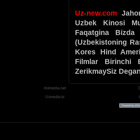
Uz-new.com
Jahon 
Uzbek Kinosi Mu
Faqatgina Bizda 
(Uzbekistoning Ra
Kores Hind Ameri
Filmlar Birinchi
ZerikmaySiz Degan
Aslmedia.net
Uzmedia.tv
Uzbek tilida tarjima Yangi Premyera kinolar 2025 - 2026 © 2026