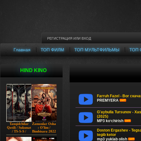
РЕГИСТРАЦИЯ
ИЛИ
ВХОД
Главная
ТОП ФИЛМ
ТОП МУЛЬТФИЛЬМЫ
ТОП 
HIND KINO
Farruh Fazel - Bor скач
PREMYERA
G'aybulla Tursunov - X
(2025)
MP3 koʻchirish
Tanqidchilar
Zamonlar Osha
Qotili / Sukunat
: O'lim /
Doston Ergashev - Tegs
/ TS-S-S /
Bimbisara 2022
tegib ketor
Jimjitlik
Hind kino
Ortidagi Sir /
Uzbek tilida
mp3 yuklab olish