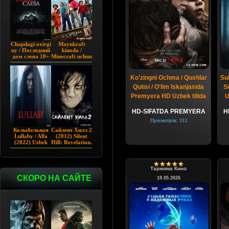
Chapdagi oxirgi
Maynkraft
uy / Последний
kinoda /
дом слева 18+
Minecraft uchun
(2009)
film / Maygiraft
Uzbek tilida
2025 AQSH
Ko'zingni Ochma / Qushlar
Su
filmi
Qutisi / O'lim Iskanjasida
S
Premyera HD Uzbek tilida
U
HD-SIFATDA PREMYERA
H
Просмотров: 313
Колыбельная
Сайлент Хилл 2
Lullaby / Alla
(2012) Silent
(2022) Uzbek
Hill: Revelation.
tilida
Таржима Кино
СКОРО НА САЙТЕ
19.05.2026