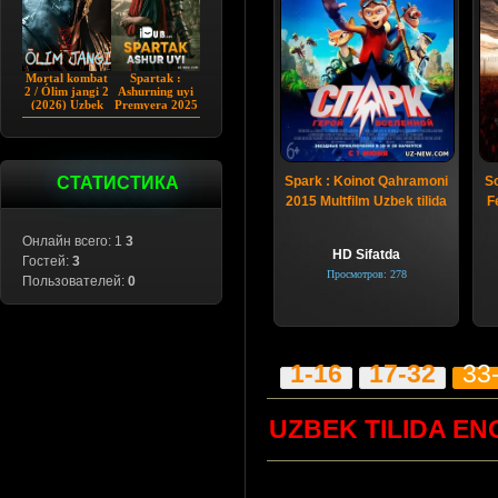
Mortal kombat
Spartak :
2 / Ólim jangi 2
Ashurning uyi
(2026) Uzbek
Premyera 2025
tilida
Barcha qismlar
Uzbek tilida
СТАТИСТИКА
Spark : Koinot Qahramoni
So
2015 Multfilm Uzbek tilida
F
Онлайн всего: 1
3
HD Sifatda
Гостей:
3
Просмотров: 278
Пользователей:
0
1-16
17-32
33
UZBEK TILIDA EN