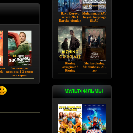
Baxt Koreya
Muhammad SAV
seriali 2021
hayoti haqidagi
Barcha qismlar
ilk AI-
Uzbekcha
vizuallashtirilgan
tarjima
serial! - Yo
Rasululloh |
Barcha qismi
Bizning
Shahzodaning
oxirgimiz /
Mahbubasi / 21-
yera
Засланец из
Bizning
asr
ek
космоса 1 2 сезон
so'ngimiz AQSh
Shaxzodasining
все серии
seriali Barcha
Rafiqasi 2026
qismlar Uzbek
tilida O'zbekcha
tarjima 2023
МУЛЬТФИЛЬМЫ