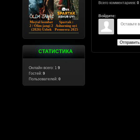
Всего комментариев:
0
Войдите:
Mortal kombat
Spartak :
2 / Ólim jangi 2
Ashurning uyi
(2026) Uzbek
Premyera 2025
tilida
Barcha qismlar
Uzbek tilida
Отправить
СТАТИСТИКА
Онлайн всего: 1
9
Гостей:
9
Пользователей:
0