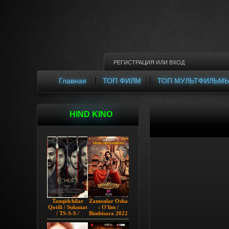
РЕГИСТРАЦИЯ
ИЛИ
ВХОД
Главная
ТОП ФИЛМ
ТОП МУЛЬТФИЛЬМ
HIND KINO
Tanqidchilar
Zamonlar Osha
Qotili / Sukunat
: O'lim /
/ TS-S-S /
Bimbisara 2022
Jimjitlik
Hind kino
Ortidagi Sir /
Uzbek tilida