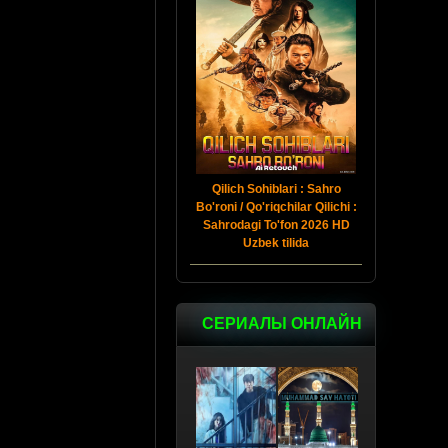
Qilich Sohiblari : Sahro
Bo'roni / Qo'riqchilar Qilichi :
Sahrodagi To'fon 2026 HD
Uzbek tilida
СЕРИАЛЫ ОНЛАЙН