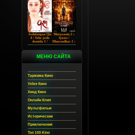
Chup 2022 HD
Hind kino
Jodulangan Qiz
Mutaxassis 2 :
4 / Sehr-jodu
Qasos /
domida 1 /
Dhurandhar 2 :
Egallangan 1 /
Intiqom 2026
Notanish 1 /
Hind kino
Vash 1 2023
Uzbek tilida
Hind kino
МЕНЮ САЙТА
Uzbek tilida
Таржима Кино
Узбек Кино
Хинд Кино
Онлайн Клип
Мультфильм
Исторические
Приключения
Топ 100 Kino