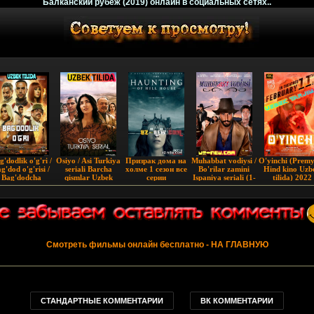
Балканский рубеж (2019) онлайн в социальных сетях..
g'dodlik o'g'ri /
Osiyo / Asi Turkiya
Призрак дома на
Muhabbat vodiysi /
O'yinchi (Prem
g'dod o'g'risi /
seriali Barcha
холме 1 сезон все
Bo'rilar zamini
Hind kino Uzb
Bag'dodcha
qismlar Uzbek
серии
Ispaniya seriali (1-
tilida) 2022
'g'irlik (2020)
tilida
2-3 fasl) Barcha
sr filmi Uzbek
qismlar Uzbek tilida
tilida
tarjima 2014 HD
skachat
Смотреть фильмы онлайн бесплатно
- НА ГЛАВНУЮ
СТАНДАРТНЫЕ КОММЕНТАРИИ
ВК КОММЕНТАРИИ