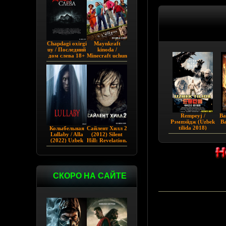
Chapdagi oxirgi
Maynkraft
uy / Последний
kinoda /
дом слева 18+
Minecraft uchun
(2009)
film / Maygiraft
Uzbek tilida
2025 AQSH
filmi
Rempeyj /
Ba
Рэмпэйдж (Uzbek
Ba
tilida 2018)
Колыбельная
Сайлент Хилл 2
o
Lullaby / Alla
(2012) Silent
Mi
(2022) Uzbek
Hill: Revelation.
tilida
СКОРО НА САЙТЕ