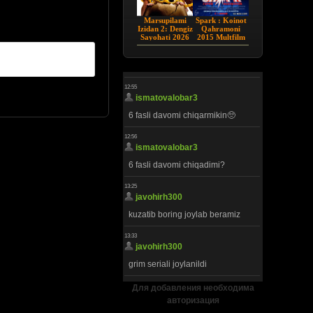
Marsupilami
Spark : Koinot
Izidan 2: Dengiz
Qahramoni
Sayohati 2026
2015 Multfilm
HD Uzbek tilida
Uzbek tilida
Для добавления необходима
авторизация