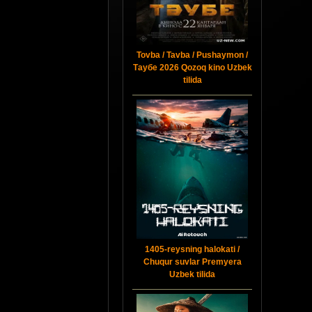
Tovba / Tavba / Pushaymon /
Таубе 2026 Qozoq kino Uzbek
tilida
1405-reysning halokati /
Chuqur suvlar Premyera
Uzbek tilida