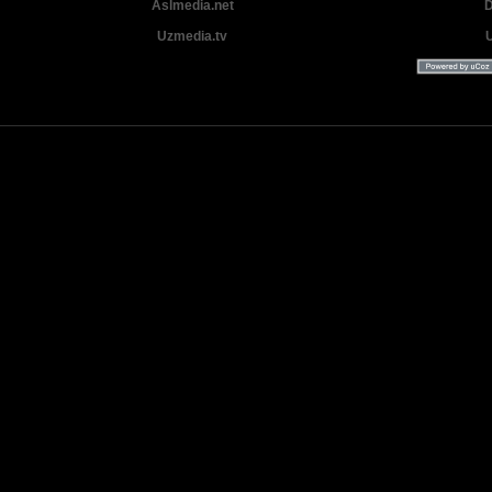
Aslmedia.net
D
Uzmedia.tv
Uzbek tilida tarjima Yangi Premyera kinolar 2025 - 2026 © 2026