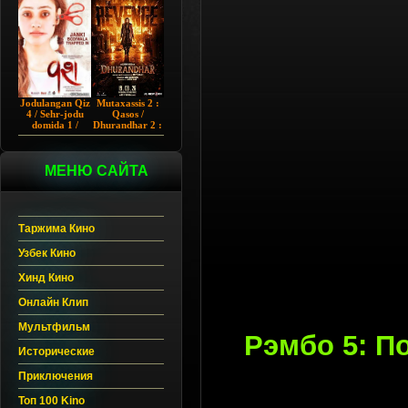
Chup 2022 HD
Hind kino
Jodulangan Qiz
Mutaxassis 2 :
4 / Sehr-jodu
Qasos /
domida 1 /
Dhurandhar 2 :
Egallangan 1 /
Intiqom 2026
Notanish 1 /
Hind kino
Vash 1 2023
Uzbek tilida
Hind kino
МЕНЮ САЙТА
Uzbek tilida
Таржима Кино
Узбек Кино
Хинд Кино
Онлайн Клип
Мультфильм
Рэмбо 5: П
Исторические
Приключения
Топ 100 Kino