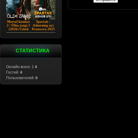
Mortal kombat
Spartak :
2 / Ólim jangi 2
Ashurning uyi
(2026) Uzbek
Premyera 2025
tilida
Barcha qismlar
Uzbek tilida
СТАТИСТИКА
Онлайн всего: 1
4
Гостей:
4
Пользователей:
0