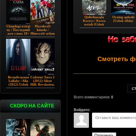
Qidirilmoqda
Oyning qulashi
Koreys / Korea
(Uzbek tilida)
seriali (Uzbek
Chapdagi oxirgi
Maynkraft
tilida)
uy / Последний
kinoda /
дом слева 18+
Minecraft uchun
(2009)
film / Maygiraft
Uzbek tilida
2025 AQSH
filmi
Смотреть ф
Колыбельная
Сайлент Хилл 2
Lullaby / Alla
(2012) Silent
(2022) Uzbek
Hill: Revelation.
tilida
С
Всего комментариев:
0
СКОРО НА САЙТЕ
Войдите:
Отправить