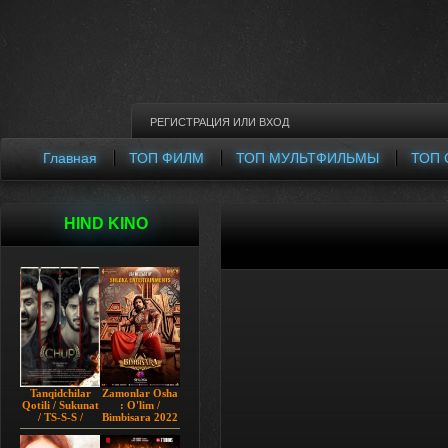
РЕГИСТРАЦИЯ
ИЛИ
ВХОД
Главная
ТОП ФИЛМ
ТОП МУЛЬТФИЛЬМЫ
ТОП 
HIND KINO
Tanqidchilar
Zamonlar Osha
Qotili / Sukunat
: O'lim /
/ TS-S-S /
Bimbisara 2022
Jimjitlik
Hind kino
Ortidagi Sir /
Uzbek tilida