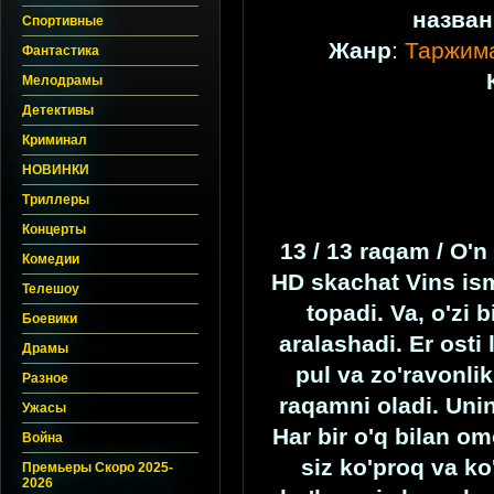
назван
Спортивные
Жанр
:
Таржим
Фантастика
Мелодрамы
Детективы
Криминал
НОВИНКИ
Триллеры
Концерты
13 / 13 raqam / O'n
Комедии
HD skachat Vins isml
Телешоу
topadi. Va, o'zi 
Боевики
aralashadi. Er osti
Драмы
pul va zo'ravonli
Разное
raqamni oladi. Unin
Ужасы
Har bir o'q bilan o
Война
siz ko'proq va ko
Премьеры Скоро 2025-
2026