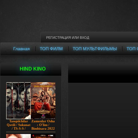
РЕГИСТРАЦИЯ
ИЛИ
ВХОД
Главная
ТОП ФИЛМ
ТОП МУЛЬТФИЛЬМЫ
ТОП 
HIND KINO
Tanqidchilar
Zamonlar Osha
Qotili / Sukunat
: O'lim /
/ TS-S-S /
Bimbisara 2022
Jimjitlik
Hind kino
Ortidagi Sir /
Uzbek tilida