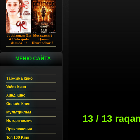
Chup 2022 HD
Hind kino
Jodulangan Qiz
Mutaxassis 2 :
4 / Sehr-jodu
Qasos /
domida 1 /
Dhurandhar 2 :
Egallangan 1 /
Intiqom 2026
Notanish 1 /
Hind kino
Vash 1 2023
Uzbek tilida
Hind kino
МЕНЮ САЙТА
Uzbek tilida
Таржима Кино
Узбек Кино
Хинд Кино
Онлайн Клип
Мультфильм
13 / 13 raqa
Исторические
Приключения
Топ 100 Kino