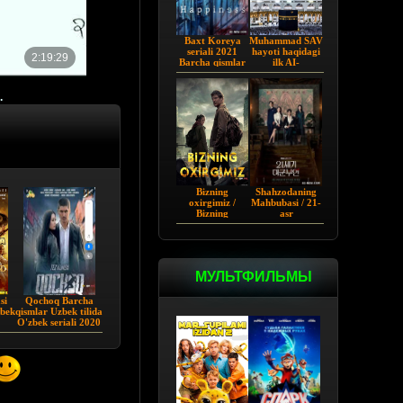
Baxt Koreya
Muhammad SAV
seriali 2021
hayoti haqidagi
Barcha qismlar
ilk AI-
Uzbekcha
vizuallashtirilgan
tarjima
serial! - Yo
Rasululloh |
.
Barcha qismi
Bizning
Shahzodaning
oxirgimiz /
Mahbubasi / 21-
Bizning
asr
so'ngimiz AQSh
Shaxzodasining
seriali Barcha
Rafiqasi 2026
qismlar Uzbek
tilida O'zbekcha
tarjima 2023
МУЛЬТФИЛЬМЫ
si
Qochoq Barcha
zbek
qismlar Uzbek tilida
O'zbek seriali 2020
HD