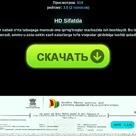
Просмотров
:
419
рейтинг
:
3.0
(2
голосов)
HD Sifatda
ar sabab o‘rta tabaqaga mansub ona qo‘ng‘iroqlar markazida ish boshlaydi. Bu is
beradi, ammo u asta-sekin xavf-xatarlarga to‘la voqealar girdobiga tushib qoladi