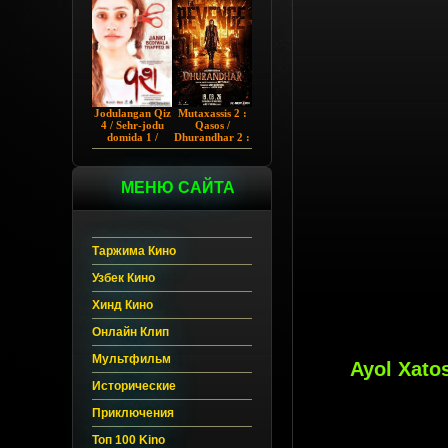
Chup 2022 HD
Hind kino
Jodulangan Qiz
Mutaxassis 2 :
4 / Sehr-jodu
Qasos /
domida 1 /
Dhurandhar 2 :
Egallangan 1 /
Intiqom 2026
Notanish 1 /
Hind kino
Vash 1 2023
Uzbek tilida
Hind kino
МЕНЮ САЙТА
Uzbek tilida
Таржима Кино
Узбек Кино
Хинд Кино
Онлайн Клип
Мультфильм
Ayol Xato
Исторические
Приключения
Топ 100 Kino