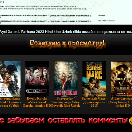
Ayol Xatosi / Farhana 2023 Hind kino Uzbek tilida онлайн в социальных сетях.
ch tomonlama
Куча / Ko'cha
Snayperlar /
Бeзумный Maкc:
Ajdar darvoza
hdid / Тройная
o'zbek serial
Снайперлар (Xitoy
Дopoгa яpocти
(Xorij kinosi, U
угроза (Uzbek
Barcha qismlar HD
Boyevik filmi Uzbek
2015
tilida) HD
tilida) 2019
tilida) 2022