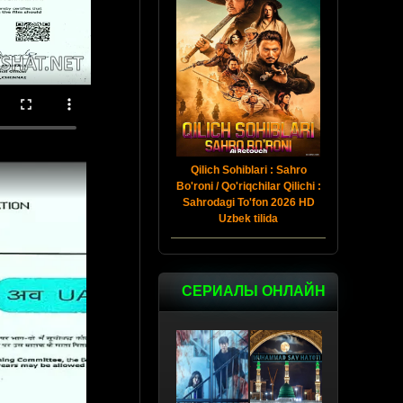
Qilich Sohiblari : Sahro
Bo'roni / Qo'riqchilar Qilichi :
Sahrodagi To'fon 2026 HD
Uzbek tilida
СЕРИАЛЫ ОНЛАЙН