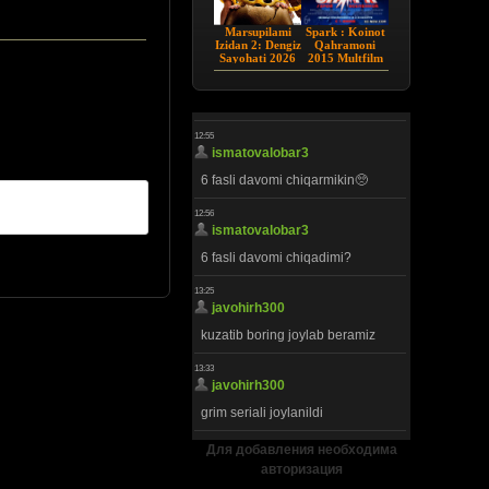
Marsupilami
Spark : Koinot
Izidan 2: Dengiz
Qahramoni
Sayohati 2026
2015 Multfilm
HD Uzbek tilida
Uzbek tilida
Для добавления необходима
авторизация