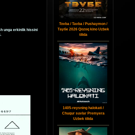
Tovba / Tavba / Pushaymon /
Таубе 2026 Qozoq kino Uzbek
h unga erkinlik hissini
tilida
.
1405-reysning halokati /
Chuqur suvlar Premyera
Uzbek tilida