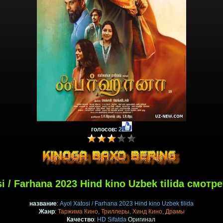
голосов:
2
si / Farhana 2023 Hind kino Uzbek tilida смотр
название
:
Ayol Xatosi / Farhana 2023 Hind kino Uzbek tilida
Жанр
:
Таржима Кино
,
Триллеры
,
Хинд Кино
,
Драмы
Качество
:
HD Sifatda
Оригинал