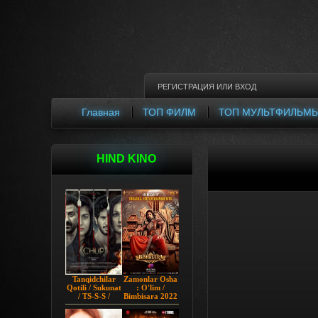
РЕГИСТРАЦИЯ
ИЛИ
ВХОД
Главная
ТОП ФИЛМ
ТОП МУЛЬТФИЛЬМ
HIND KINO
Tanqidchilar
Zamonlar Osha
Qotili / Sukunat
: O'lim /
/ TS-S-S /
Bimbisara 2022
Jimjitlik
Hind kino
Ortidagi Sir /
Uzbek tilida