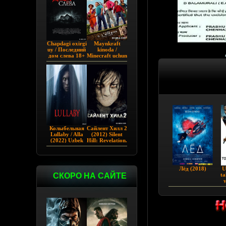
Chapdagi oxirgi
Maynkraft
uy / Последний
kinoda /
дом слева 18+
Minecraft uchun
(2009)
film / Maygiraft
Uzbek tilida
2025 AQSH
filmi
Колыбельная
Сайлент Хилл 2
Lullaby / Alla
(2012) Silent
(2022) Uzbek
Hill: Revelation.
tilida
Лёд (2018)
U
СКОРО НА САЙТЕ
ta