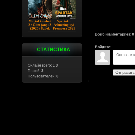
Mortal kombat
Spartak :
2 / Ólim jangi 2
Ashurning uyi
(2026) Uzbek
Premyera 2025
tilida
Barcha qismlar
Всего комментариев:
0
Uzbek tilida
Войдите:
СТАТИСТИКА
Онлайн всего: 1
3
Гостей:
3
Отправить
Пользователей:
0