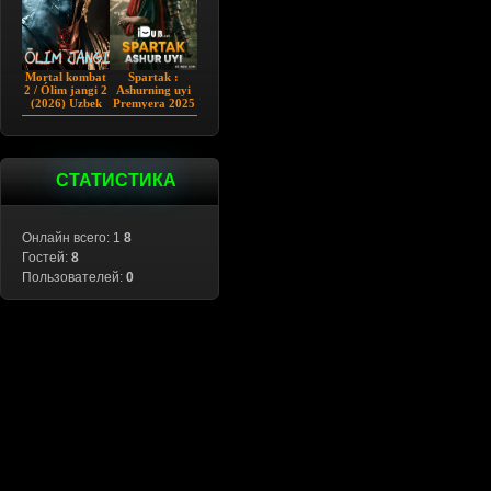
Mortal kombat
Spartak :
2 / Ólim jangi 2
Ashurning uyi
(2026) Uzbek
Premyera 2025
tilida
Barcha qismlar
Uzbek tilida
СТАТИСТИКА
Онлайн всего: 1
8
Гостей:
8
Пользователей:
0