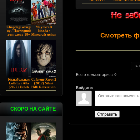
qismi
Chapdagi oxirgi
Maynkraft
uy / Последний
kinoda /
Смотреть ф
дом слева 18+
Minecraft uchun
(2009)
film / Maygiraft
Uzbek tilida
2025 AQSH
filmi
С
Всего комментариев:
0
Колыбельная
Сайлент Хилл 2
Lullaby / Alla
(2012) Silent
(2022) Uzbek
Hill: Revelation.
Войдите:
tilida
СКОРО НА САЙТЕ
Отправить