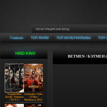
РЕГИСТРАЦИЯ
ИЛИ
ВХОД
Главная
ТОП ФИЛМ
ТОП МУЛЬТФИЛЬМЫ
ТОП 
HIND KINO
BETMEN / БЭТМЕН (
Tanqidchilar
Zamonlar Osha
Qotili / Sukunat
: O'lim /
/ TS-S-S /
Bimbisara 2022
Jimjitlik
Hind kino
Ortidagi Sir /
Uzbek tilida