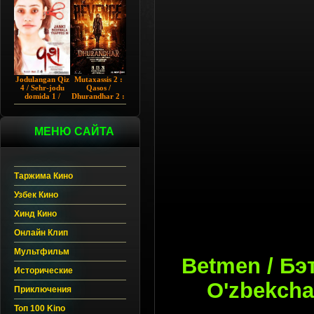
Chup 2022 HD
Hind kino
Jodulangan Qiz
Mutaxassis 2 :
4 / Sehr-jodu
Qasos /
domida 1 /
Dhurandhar 2 :
Egallangan 1 /
Intiqom 2026
Notanish 1 /
Hind kino
Vash 1 2023
Uzbek tilida
Hind kino
МЕНЮ САЙТА
Uzbek tilida
Таржима Кино
Узбек Кино
Хинд Кино
Онлайн Клип
Мультфильм
Betmen / Бэт
Исторические
O'zbekcha
Приключения
Топ 100 Kino