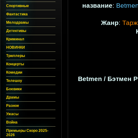
название
:
Betmen
Спортивные
Фантастика
Жанр
:
Тарж
Мелодрамы
Детективы
Криминал
НОВИНКИ
Триллеры
Концерты
Комедии
Betmen / Бэтмен Pr
Телешоу
Боевики
Драмы
Разное
Ужасы
Война
Премьеры Скоро 2025-
2026