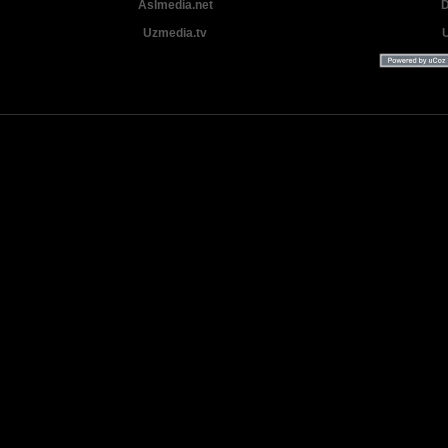
Aslmedia.net
D
Uzmedia.tv
Uzbek tilida tarjima Yangi Premyera kinolar 2025 - 2026 © 2026