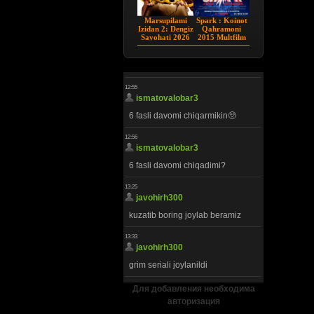
Marsupilami
Spark : Koinot
Izidan 2: Dengiz
Qahramoni
Sayohati 2026
2015 Multfilm
HD Uzbek tilida
Uzbek tilida
Для добавления необходима
авторизация