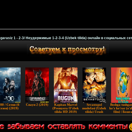
garasiz 1 - 2-3/ Неудержимые 1-2-3-4 (Uzbek tilida) онлайн в социальных сет
00 / Сотня (6
Cпaун 2 (2019)
Kapitan Marvel
Sevastopol
Boshga tushga
сезон) (2019)
(Premyera O'zbek
mudofasi (Uzbek
ko'z ko'rar (o'z
tilida HD 2019)
tilida) Urush
film) | Бошг
тушганни ку
курар
(узбекфильм