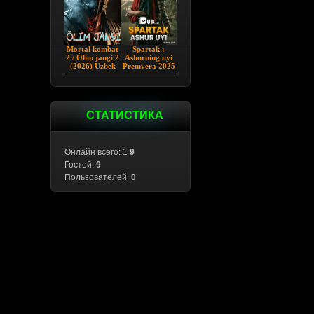
Mortal kombat
Spartak :
2 / Ólim jangi 2
Ashurning uyi
(2026) Uzbek
Premyera 2025
tilida
Barcha qismlar
Uzbek tilida
СТАТИСТИКА
Онлайн всего: 1
9
Гостей:
9
Пользователей:
0