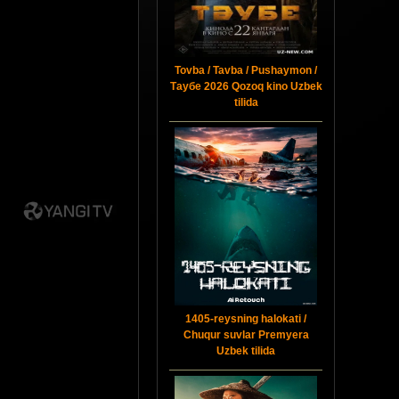
Tovba / Tavba / Pushaymon /
Таубе 2026 Qozoq kino Uzbek
tilida
1405-reysning halokati /
Chuqur suvlar Premyera
Uzbek tilida