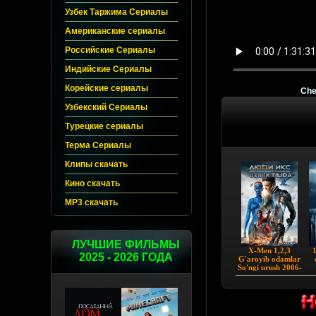
Узбек Таржима Сериалы
Американские сериалы
Российские Сериалы
Индийские Сериалы
Корейские сериалы
Che
Узбекский Сериалы
Турецкие сериалы
Терма Сериалы
Клипы скачать
Кино скачать
MP3 скачать
ЛУЧШИЕ ФИЛЬМЫ
X-Men 1,2,3
1
2025 - 2026 ГОДА
G'aroyib odamlar
So'ngi urush 2006-
yil (Uzbek tilida)