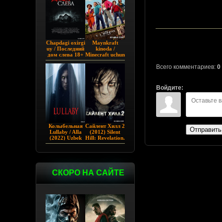
Chapdagi oxirgi
Maynkraft
uy / Последний
kinoda /
дом слева 18+
Minecraft uchun
(2009)
film / Maygiraft
Uzbek tilida
Всего комментариев:
0
2025 AQSH
filmi
Войдите:
Колыбельная
Сайлент Хилл 2
Отправить
Lullaby / Alla
(2012) Silent
(2022) Uzbek
Hill: Revelation.
tilida
СКОРО НА САЙТЕ