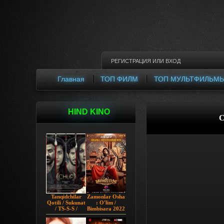
РЕГИСТРАЦИЯ
ИЛИ
ВХОД
Главная
ТОП ФИЛМ
ТОП МУЛЬТФИЛЬМ
HIND KINO
C
Tanqidchilar
Zamonlar Osha
Qotili / Sukunat
: O'lim /
/ TS-S-S /
Bimbisara 2022
Jimjitlik
Hind kino
Ortidagi Sir /
Uzbek tilida