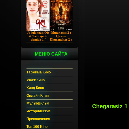
Chup 2022 HD
Hind kino
Jodulangan Qiz
Mutaxassis 2 :
4 / Sehr-jodu
Qasos /
domida 1 /
Dhurandhar 2 :
Egallangan 1 /
Intiqom 2026
Notanish 1 /
Hind kino
Vash 1 2023
Uzbek tilida
Hind kino
МЕНЮ САЙТА
Uzbek tilida
Таржима Кино
Узбек Кино
Хинд Кино
Онлайн Клип
Мультфильм
Chegarasiz 1
Исторические
Приключения
Топ 100 Kino