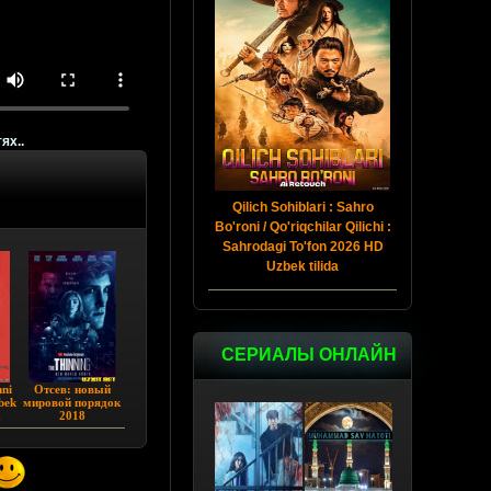
ях..
Qilich Sohiblari : Sahro
Bo'roni / Qo'riqchilar Qilichi :
Sahrodagi To'fon 2026 HD
Uzbek tilida
СЕРИАЛЫ ОНЛАЙН
nni
Oтceв: нoвый
bek
миpoвoй пopядoк
а
2018
з
)