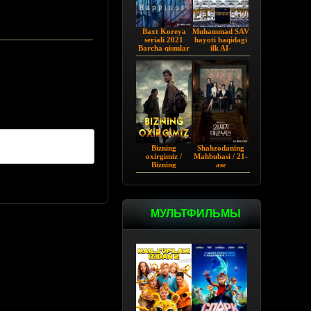
Baxt Koreya
Muhammad SAV
seriali 2021
hayoti haqidagi
Barcha qismlar
ilk AI-
Uzbekcha
vizuallashtirilgan
tarjima
serial! - Yo
Rasululloh |
Barcha qismi
Bizning
Shahzodaning
oxirgimiz /
Mahbubasi / 21-
Bizning
asr
so'ngimiz AQSh
Shaxzodasining
seriali Barcha
Rafiqasi 2026
qismlar Uzbek
tilida O'zbekcha
tarjima 2023
МУЛЬТФИЛЬМЫ