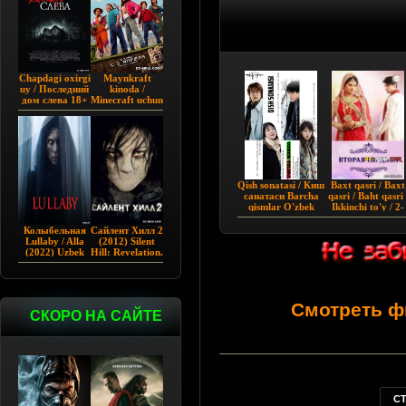
Chapdagi oxirgi
Maynkraft
uy / Последний
kinoda /
дом слева 18+
Minecraft uchun
(2009)
film / Maygiraft
Uzbek tilida
2025 AQSH
filmi
Qish sonatasi / Киш
Baxt qasri / Baxt
санатаси Barcha
qasri / Baht qasri 
qismlar O'zbek
Ikkinchi to'y / 2-
tilida 2002 HD
to'y Hind seriali
Колыбельная
Сайлент Хилл 2
Lullaby / Alla
(2012) Silent
(2022) Uzbek
Hill: Revelation.
tilida
Смотреть ф
СКОРО НА САЙТЕ
С