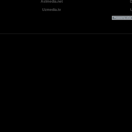
Aslmedia.net
D
Uzmedia.tv
Uzbek tilida tarjima Yangi Premyera kinolar 2025 - 2026 © 2026