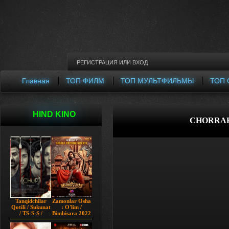
РЕГИСТРАЦИЯ
ИЛИ
ВХОД
Главная
ТОП ФИЛМ
ТОП МУЛЬТФИЛЬМЫ
ТОП 
HIND KINO
CHORRAH
Tanqidchilar
Zamonlar Osha
Qotili / Sukunat
: O'lim /
/ TS-S-S /
Bimbisara 2022
Jimjitlik
Hind kino
Ortidagi Sir /
Uzbek tilida