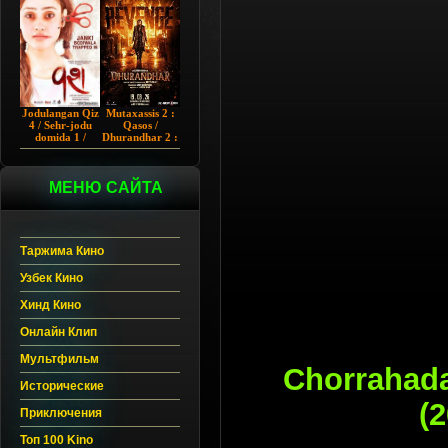
Chup 2022 HD
Hind kino
Jodulangan Qiz
Mutaxassis 2 :
4 / Sehr-jodu
Qasos /
domida 1 /
Dhurandhar 2 :
Egallangan 1 /
Intiqom 2026
Notanish 1 /
Hind kino
Vash 1 2023
Uzbek tilida
Hind kino
МЕНЮ САЙТА
Uzbek tilida
Таржима Кино
Узбек Кино
Хинд Кино
Онлайн Клип
Мультфильм
Chorrahada
Исторические
(
Приключения
Топ 100 Kino