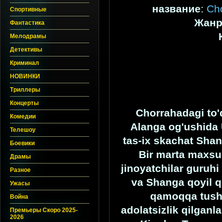
название
:
Cho
Спортивные
Жан
Фантастика
Мелодрамы
Детективы
Криминал
НОВИНКИ
Триллеры
Концерты
Chorrahadagi to'
Комедии
Alanga og'ushida 
Телешоу
tas-ix skachat Shan 
Боевики
Bir marta maxsu
Драмы
jinoyatchilar guruhi
Разное
va Shanga qoyil q
Ужасы
qamoqqa tushg
Война
adolatsizlik qilganl
Премьеры Скоро 2025-
2026