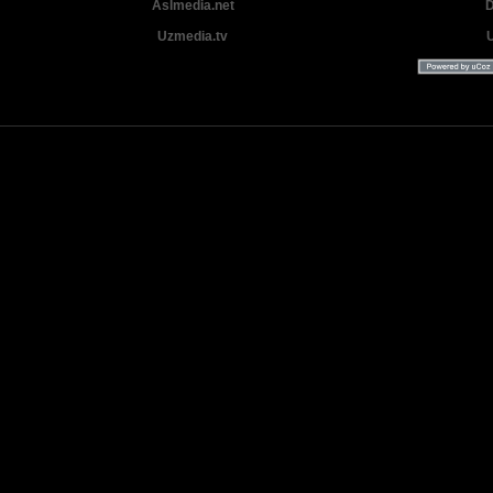
Aslmedia.net
D
Uzmedia.tv
Uzbek tilida tarjima Yangi Premyera kinolar 2025 - 2026 © 2026