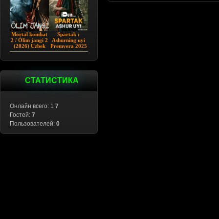
Mortal kombat
Spartak :
2 / Ólim jangi 2
Ashurning uyi
(2026) Uzbek
Premyera 2025
tilida
Barcha qismlar
Uzbek tilida
СТАТИСТИКА
Онлайн всего: 1
7
Гостей:
7
Пользователей:
0