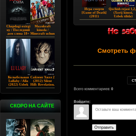
Игра смерти
Qochish rejasi 1,2
[Game of Death]
(Xorij kinosi,
(2011)
Uzbek tilida)
PREMYERA 201
HD
Chapdagi oxirgi
Maynkraft
uy / Последний
kinoda /
дом слева 18+
Minecraft uchun
(2009)
film / Maygiraft
Uzbek tilida
2025 AQSH
filmi
Смотреть ф
Колыбельная
Сайлент Хилл 2
С
Lullaby / Alla
(2012) Silent
(2022) Uzbek
Hill: Revelation.
tilida
Всего комментариев:
0
Войдите:
СКОРО НА САЙТЕ
Отправить