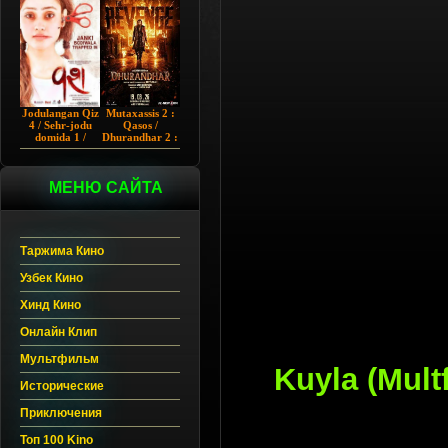
Chup 2022 HD
Hind kino
Jodulangan Qiz
Mutaxassis 2 :
4 / Sehr-jodu
Qasos /
domida 1 /
Dhurandhar 2 :
Egallangan 1 /
Intiqom 2026
Notanish 1 /
Hind kino
Vash 1 2023
Uzbek tilida
Hind kino
МЕНЮ САЙТА
Uzbek tilida
Таржима Кино
Узбек Кино
Хинд Кино
Онлайн Клип
Мультфильм
Kuyla (Mult
Исторические
Приключения
Топ 100 Kino