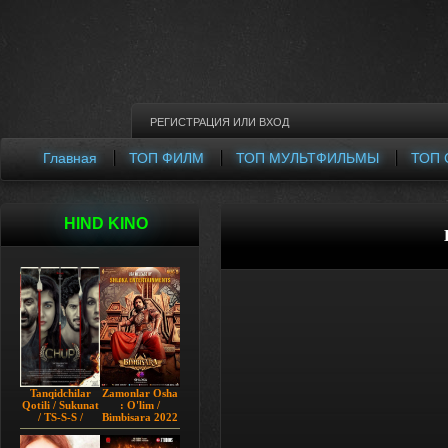
РЕГИСТРАЦИЯ
ИЛИ
ВХОД
Главная
ТОП ФИЛМ
ТОП МУЛЬТФИЛЬМЫ
ТОП 
HIND KINO
Tanqidchilar
Zamonlar Osha
Qotili / Sukunat
: O'lim /
/ TS-S-S /
Bimbisara 2022
Jimjitlik
Hind kino
Ortidagi Sir /
Uzbek tilida