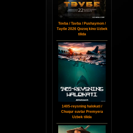
Tovba / Tavba / Pushaymon /
Таубе 2026 Qozoq kino Uzbek
tilida
1405-reysning halokati /
Chuqur suvlar Premyera
Uzbek tilida