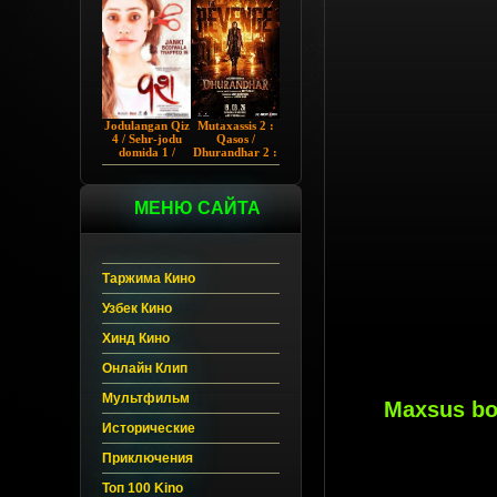
Chup 2022 HD
Hind kino
Jodulangan Qiz
Mutaxassis 2 :
4 / Sehr-jodu
Qasos /
domida 1 /
Dhurandhar 2 :
Egallangan 1 /
Intiqom 2026
Notanish 1 /
Hind kino
Vash 1 2023
Uzbek tilida
Hind kino
МЕНЮ САЙТА
Uzbek tilida
Таржима Кино
Узбек Кино
Хинд Кино
Онлайн Клип
Мультфильм
Maxsus bo'
Исторические
Приключения
Топ 100 Kino