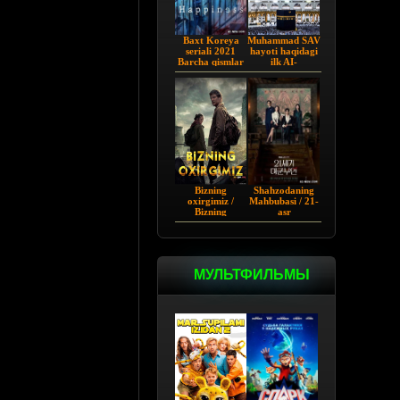
Baxt Koreya
Muhammad SAV
seriali 2021
hayoti haqidagi
Barcha qismlar
ilk AI-
Uzbekcha
vizuallashtirilgan
tarjima
serial! - Yo
Rasululloh |
Barcha qismi
Bizning
Shahzodaning
oxirgimiz /
Mahbubasi / 21-
Bizning
asr
so'ngimiz AQSh
Shaxzodasining
seriali Barcha
Rafiqasi 2026
qismlar Uzbek
tilida O'zbekcha
tarjima 2023
МУЛЬТФИЛЬМЫ