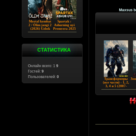
Maxsus bo
Mortal kombat
Spartak :
2 / Ólim jangi 2
Ashurning uyi
(2026) Uzbek
Premyera 2025
tilida
Barcha qismlar
Uzbek tilida
СТАТИСТИКА
Онлайн всего: 1
9
Гостей:
9
Пользователей:
0
Tpaнcфopмepы
Зов
(вce чacти) - 1, 2,
З, 4 и 5 (2007-
2017)