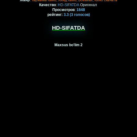
Жанр
:
Таржима Кино
,
Хинд Кино
,
Боевики
,
Кино скачать
Качество
:
HD-SIFATDA
Оригинал
Просмотров
:
1848
рейтинг
:
3.3
(3
голосов)
HD-SIFATDA
Maxsus bo'lim 2