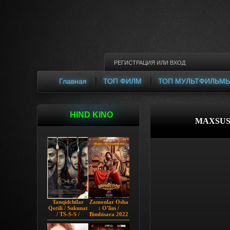
РЕГИСТРАЦИЯ
ИЛИ
ВХОД
Главная
ТОП ФИЛМ
ТОП МУЛЬТФИЛЬМ
HIND KINO
MAXSUS 
Tanqidchilar
Zamonlar Osha
Qotili / Sukunat
: O'lim /
/ TS-S-S /
Bimbisara 2022
Jimjitlik
Hind kino
Ortidagi Sir /
Uzbek tilida