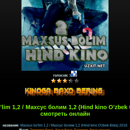
голосов:
3
lim 1,2 / Махсус болим 1,2 (Hind kino O'zbek t
смотреть онлайн
название
:
Maxsus bo'lim 1,2 / Махсус болим 1,2 (Hind kino O'zbek tilida) 2016