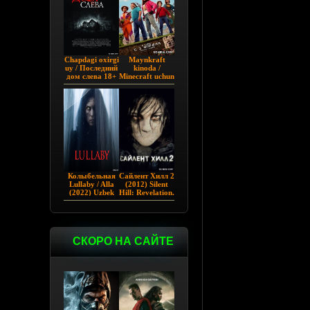
Chapdagi oxirgi
Maynkraft
uy / Последний
kinoda /
дом слева 18+
Minecraft uchun
(2009)
film / Maygiraft
Uzbek tilida
2025 AQSH
filmi
Колыбельная
Сайлент Хилл 2
Lullaby / Alla
(2012) Silent
(2022) Uzbek
Hill: Revelation.
tilida
СКОРО НА САЙТЕ