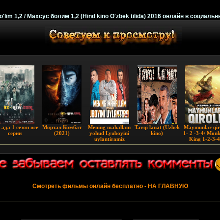
'lim 1,2 / Махсус болим 1,2 (Hind kino O'zbek tilida) 2016 онлайн в социальн
 ада 1 сезон все
Мортал Комбат
Mening mahallam
Tavqi lanat (Uzbek
Maymunlar qir
серии
(2021)
yohud Lyuboyini
kino)
1- 2 -3-4/ Mon
uylantiramiz
King 1-2-3-4
(Uzbek serial 1, 42-
(Uzbek tilida
qism)
Смотреть фильмы онлайн бесплатно
- НА ГЛАВНУЮ