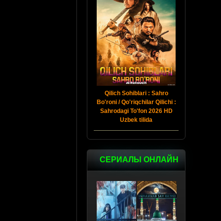
Qilich Sohiblari : Sahro
Bo'roni / Qo'riqchilar Qilichi :
Sahrodagi To'fon 2026 HD
Uzbek tilida
СЕРИАЛЫ ОНЛАЙН