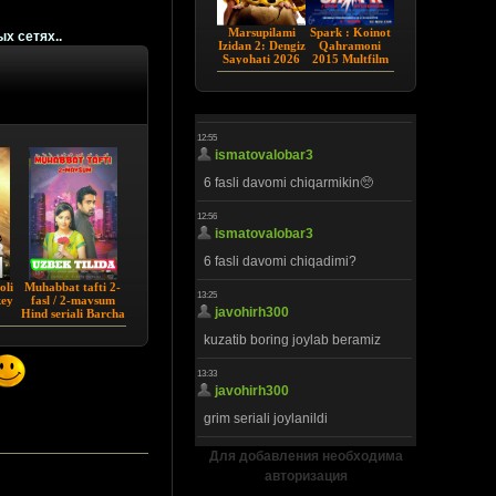
Marsupilami
Spark : Koinot
ых сетях..
Izidan 2: Dengiz
Qahramoni
Sayohati 2026
2015 Multfilm
HD Uzbek tilida
Uzbek tilida
oli
Muhabbat tafti 2-
key
fasl / 2-mavsum
Hind seriali Barcha
)
qismlar Uzbek tilida
Для добавления необходима
авторизация