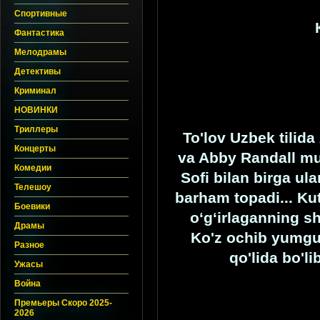
Спортивные
Фантастика
Мелодрамы
Детективы
Криминал
НОВИНКИ
Триллеры
To'lov Uzbek tilid
Концерты
va Abby Randall m
Комедии
Sofi bilan birga ula
Телешоу
barham topadi... Kut
Боевики
o‘g‘irlaganning sh
Драмы
Ko'z ochib yumgun
Разное
qo'lida bo'l
Ужасы
Война
Премьеры Скоро 2025-
2026