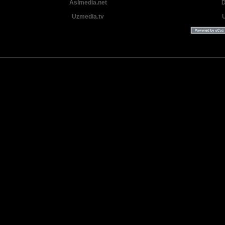
Aslmedia.net
D
Uzmedia.tv
Uzbek tilida tarjima Yangi Premyera kinolar 2025 - 2026 © 2026