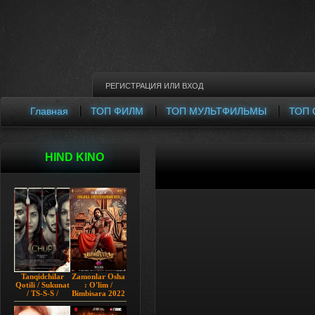
РЕГИСТРАЦИЯ
ИЛИ
ВХОД
Главная
ТОП ФИЛМ
ТОП МУЛЬТФИЛЬМЫ
ТОП 
HIND KINO
Tanqidchilar
Zamonlar Osha
Qotili / Sukunat
: O'lim /
/ TS-S-S /
Bimbisara 2022
Jimjitlik
Hind kino
Ortidagi Sir /
Uzbek tilida