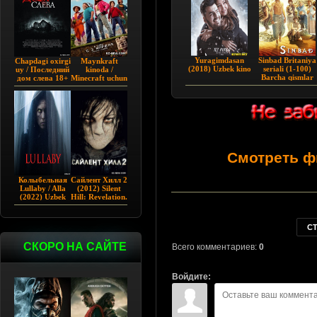
Yuragimdasan
Sinbad Britaniya
Chapdagi oxirgi
Maynkraft
(2018) Uzbek kino
seriali (1-100)
uy / Последний
kinoda /
Barcha qismlar
дом слева 18+
Minecraft uchun
Uzbek tilida
(2009)
film / Maygiraft
Uzbek tilida
2025 AQSH
filmi
Смотреть ф
Колыбельная
Сайлент Хилл 2
Lullaby / Alla
(2012) Silent
(2022) Uzbek
Hill: Revelation.
tilida
С
СКОРО НА САЙТЕ
Всего комментариев:
0
Войдите: