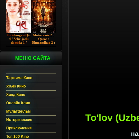
Chup 2022 HD
Hind kino
Jodulangan Qiz
Mutaxassis 2 :
4 / Sehr-jodu
Qasos /
domida 1 /
Dhurandhar 2 :
Egallangan 1 /
Intiqom 2026
Notanish 1 /
Hind kino
Vash 1 2023
Uzbek tilida
Hind kino
МЕНЮ САЙТА
Uzbek tilida
Таржима Кино
Узбек Кино
Хинд Кино
Онлайн Клип
Мультфильм
To'lov (Uzb
Исторические
Приключения
на
Топ 100 Kino