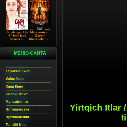
Chup 2022 HD
Hind kino
Jodulangan Qiz
Mutaxassis 2 :
4 / Sehr-jodu
Qasos /
domida 1 /
Dhurandhar 2 :
Egallangan 1 /
Intiqom 2026
Notanish 1 /
Hind kino
Vash 1 2023
Uzbek tilida
Hind kino
МЕНЮ САЙТА
Uzbek tilida
Таржима Кино
Узбек Кино
Хинд Кино
Онлайн Клип
Мультфильм
Yirtqich Itlar
Исторические
t
Приключения
Топ 100 Kino