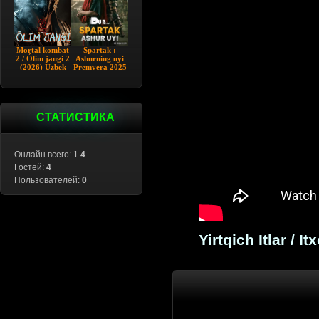
Mortal kombat
Spartak :
2 / Ólim jangi 2
Ashurning uyi
(2026) Uzbek
Premyera 2025
tilida
Barcha qismlar
Uzbek tilida
СТАТИСТИКА
Онлайн всего: 1
4
Гостей:
4
Пользователей:
0
Yirtqich Itlar / 