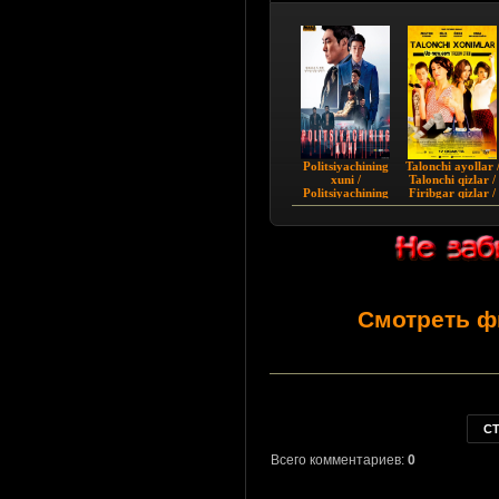
Politsiyachining
Talonchi ayollar 
xuni /
Talonchi qizlar /
Politsiyachining
Firibgar qizlar /
qoni (2022) Koreya
Turkiya filmi Uzb
filmi Uzbek tilida
tilida
Смотреть ф
С
Всего комментариев:
0