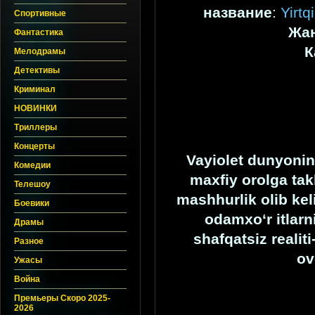
название
:
Yirtq
Спортивные
Жа
Фантастика
К
Мелодрамы
Детективы
Криминал
НОВИНКИ
Триллеры
Концерты
Vayiolet dunyonin
Комедии
maxfiy orolga tak
Телешоу
mashhurlik olib kel
Боевики
odamxo‘r itlarn
Драмы
shafqatsiz realit
Разное
ov
Ужасы
Война
Премьеры Скоро 2025-
2026