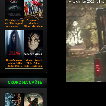
Chapdagi oxirgi
Maynkraft
uy / Последний
kinoda /
дом слева 18+
Minecraft uchun
(2009)
film / Maygiraft
Uzbek tilida
2025 AQSH
filmi
Колыбельная
Сайлент Хилл 2
Lullaby / Alla
(2012) Silent
(2022) Uzbek
Hill: Revelation.
tilida
СКОРО НА САЙТЕ