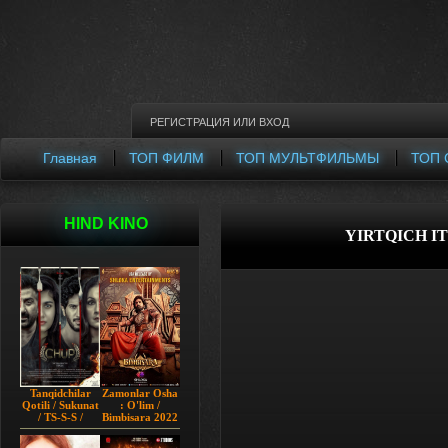
РЕГИСТРАЦИЯ
ИЛИ
ВХОД
Главная
ТОП ФИЛМ
ТОП МУЛЬТФИЛЬМЫ
ТОП 
HIND KINO
YIRTQICH IT
Tanqidchilar
Zamonlar Osha
Qotili / Sukunat
: O'lim /
/ TS-S-S /
Bimbisara 2022
Jimjitlik
Hind kino
Ortidagi Sir /
Uzbek tilida