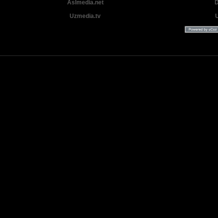
Aslmedia.net
D
Uzmedia.tv
Uzbek tilida tarjima Yangi Premyera kinolar 2025 - 2026 © 2026