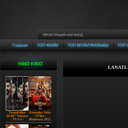
РЕГИСТРАЦИЯ
ИЛИ
ВХОД
Главная
ТОП ФИЛМ
ТОП МУЛЬТФИЛЬМЫ
ТОП 
HIND KINO
LANATLA
Tanqidchilar
Zamonlar Osha
Qotili / Sukunat
: O'lim /
/ TS-S-S /
Bimbisara 2022
Jimjitlik
Hind kino
Ortidagi Sir /
Uzbek tilida