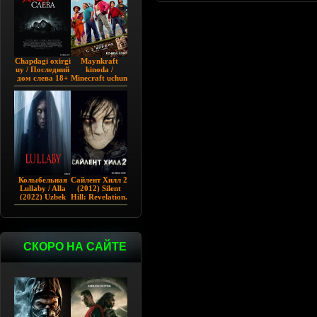
Chapdagi oxirgi
Maynkraft
uy / Последний
kinoda /
дом слева 18+
Minecraft uchun
(2009)
film / Maygiraft
Uzbek tilida
2025 AQSH
filmi
Колыбельная
Сайлент Хилл 2
Lullaby / Alla
(2012) Silent
(2022) Uzbek
Hill: Revelation.
tilida
СКОРО НА САЙТЕ