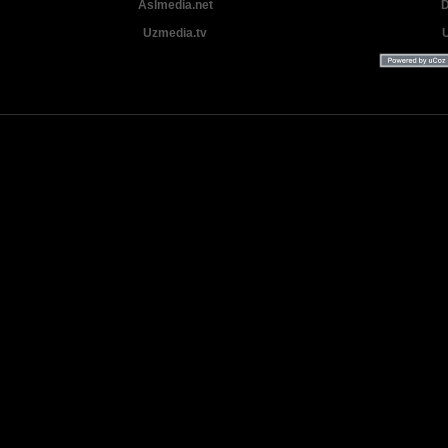
Aslmedia.net
D
Uzmedia.tv
Uzbek tilida tarjima Yangi Premyera kinolar 2025 - 2026 © 2026