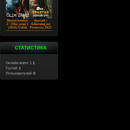
Mortal kombat
Spartak :
2 / Ólim jangi 2
Ashurning uyi
(2026) Uzbek
Premyera 2025
tilida
Barcha qismlar
Uzbek tilida
СТАТИСТИКА
Онлайн всего: 1
1
Гостей:
1
Пользователей:
0