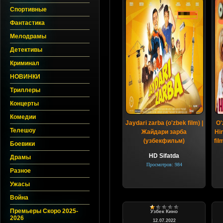
Спортивные
Фантастика
Мелодрамы
Детективы
Криминал
НОВИНКИ
Триллеры
Концерты
Комедии
Jaydari zarba (o'zbek film) |
O'
Телешоу
Жайдари зарба
Hi
(узбекфильм)
fil
Боевики
HD Sifatda
Драмы
Просмотров: 984
Разное
Ужасы
Война
Премьеры Скоро 2025-
Узбек Кино
2026
12.07.2022