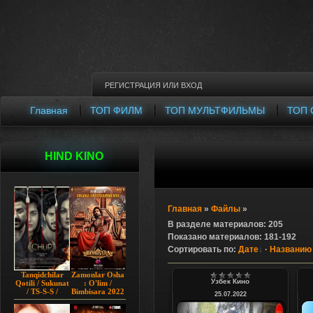
РЕГИСТРАЦИЯ
ИЛИ
ВХОД
Главная
ТОП ФИЛМ
ТОП МУЛЬТФИЛЬМЫ
ТОП 
HIND KINO
Главная
»
Файлы
»
В разделе материалов
:
205
Показано материалов
:
181-192
Сортировать по
:
Дате
·
Названию
Tanqidchilar
Zamonlar Osha
Узбек Кино
Qotili / Sukunat
: O'lim /
/ TS-S-S /
Bimbisara 2022
25.07.2022
Jimjitlik
Hind kino
Ortidagi Sir /
Uzbek tilida