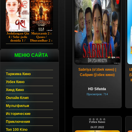
Chup 2022 HD
Hind kino
Jodulangan Qiz
Mutaxassis 2 :
4 / Sehr-jodu
Qasos /
domida 1 /
Dhurandhar 2 :
Egallangan 1 /
Intiqom 2026
Notanish 1 /
Hind kino
Vash 1 2023
Uzbek tilida
Hind kino
МЕНЮ САЙТА
Uzbek tilida
Sabriya (o'zbek кино) |
I
Таржима Кино
Сабрия (ўзбек кино)
(
Узбек Кино
HD Sifatda
Хинд Кино
Просмотров: 714
Онлайн Клип
Мультфильм
Исторические
Приключения
Узбек Кино
24.07.2022
Топ 100 Kino