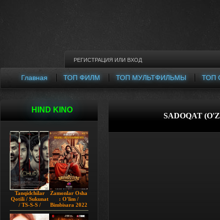
РЕГИСТРАЦИЯ
ИЛИ
ВХОД
Главная
ТОП ФИЛМ
ТОП МУЛЬТФИЛЬМЫ
ТОП 
HIND KINO
SADOQAT (O'
Tanqidchilar
Zamonlar Osha
Qotili / Sukunat
: O'lim /
/ TS-S-S /
Bimbisara 2022
Jimjitlik
Hind kino
Ortidagi Sir /
Uzbek tilida