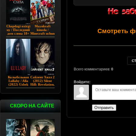
Chapdagi oxirgi
Maynkraft
Смотреть ф
uy / Последний
kinoda /
дом слева 18+
Minecraft uchun
(2009)
film / Maygiraft
Uzbek tilida
2025 AQSH
filmi
С
Всего комментариев:
0
Колыбельная
Сайлент Хилл 2
Lullaby / Alla
(2012) Silent
Войдите:
(2022) Uzbek
Hill: Revelation.
tilida
СКОРО НА САЙТЕ
Отправить