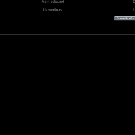
Aslmedia.net
D
Uzmedia.tv
Uzbek tilida tarjima Yangi Premyera kinolar 2025 - 2026 © 2026