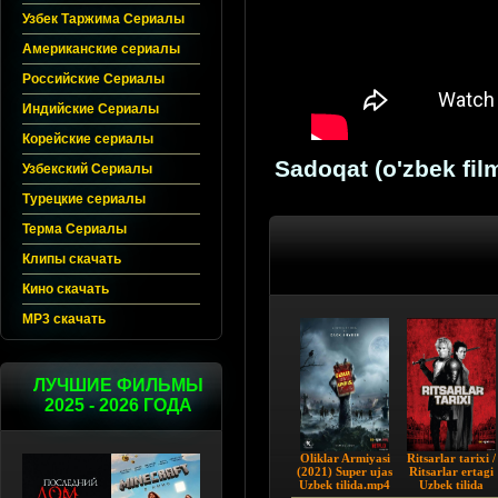
Узбек Таржима Сериалы
Американские сериалы
Российские Сериалы
Индийские Сериалы
Корейские сериалы
Sadoqat (o'zbek fi
Узбекский Сериалы
Турецкие сериалы
Терма Сериалы
Клипы скачать
Кино скачать
MP3 скачать
ЛУЧШИЕ ФИЛЬМЫ
2025 - 2026 ГОДА
Oliklar Armiyasi
Ritsarlar tarixi /
(2021) Super ujas
Ritsarlar ertagi
Uzbek tilida.mp4
Uzbek tilida