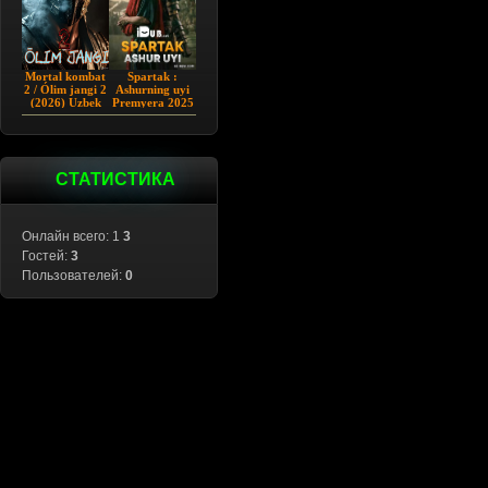
Mortal kombat
Spartak :
2 / Ólim jangi 2
Ashurning uyi
(2026) Uzbek
Premyera 2025
tilida
Barcha qismlar
Uzbek tilida
СТАТИСТИКА
Онлайн всего: 1
3
Гостей:
3
Пользователей:
0