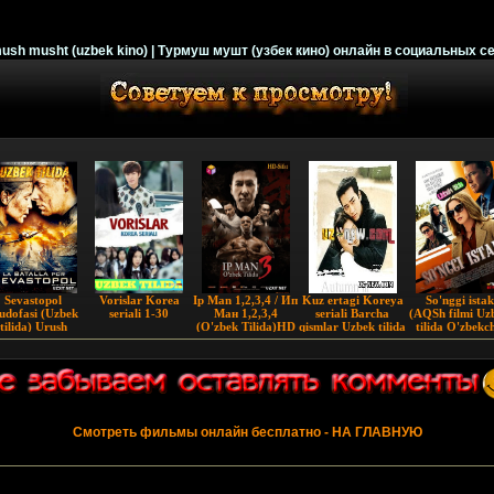
ush musht (uzbek kino) | Турмуш мушт (узбек кино) онлайн в социальных се
Sevastopol
Vorislar Korea
Ip Man 1,2,3,4 / Ип
Kuz ertagi Koreya
So'nggi istak
udofasi (Uzbek
seriali 1-30
Ман 1,2,3,4
seriali Barcha
(AQSh filmi Uz
tilida) Urush
(O'zbek Tilida)HD
qismlar Uzbek tilida
tilida O'zbekc
2020 )
Смотреть фильмы онлайн бесплатно
- НА ГЛАВНУЮ