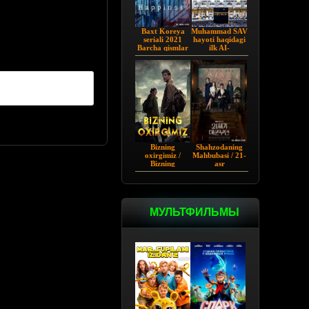
Baxt Koreya
Muhammad SAV
seriali 2021
hayoti haqidagi
Barcha qismlar
ilk AI-
Uzbekcha
vizuallashtirilgan
tarjima
serial! - Yo
Rasululloh |
Barcha qismi
Bizning
Shahzodaning
oxirgimiz /
Mahbubasi / 21-
Bizning
asr
so'ngimiz AQSh
Shaxzodasining
seriali Barcha
Rafiqasi 2026
qismlar Uzbek
tilida O'zbekcha
tarjima 2023
МУЛЬТФИЛЬМЫ