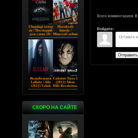
Всего комментариев:
0
Chapdagi oxirgi
Maynkraft
Войдите:
uy / Последний
kinoda /
дом слева 18+
Minecraft uchun
(2009)
film / Maygiraft
Uzbek tilida
2025 AQSH
filmi
Отправить
Колыбельная
Сайлент Хилл 2
Lullaby / Alla
(2012) Silent
(2022) Uzbek
Hill: Revelation.
tilida
СКОРО НА САЙТЕ