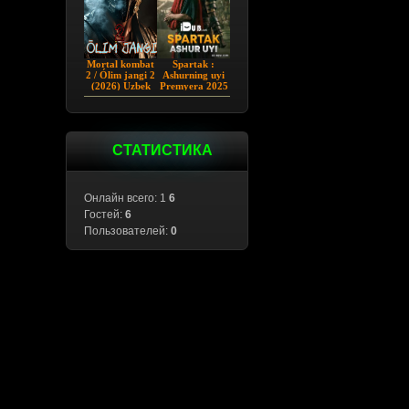
Mortal kombat
Spartak :
2 / Ólim jangi 2
Ashurning uyi
(2026) Uzbek
Premyera 2025
tilida
Barcha qismlar
Uzbek tilida
СТАТИСТИКА
Онлайн всего: 1
6
Гостей:
6
Пользователей:
0