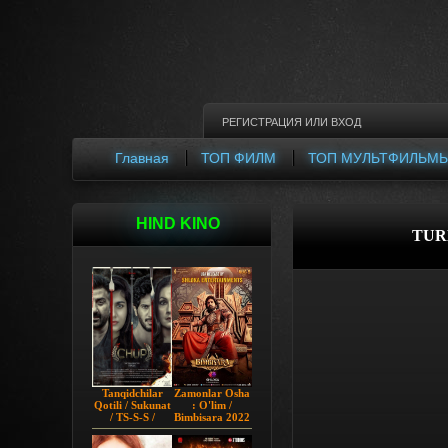
РЕГИСТРАЦИЯ
ИЛИ
ВХОД
Главная
ТОП ФИЛМ
ТОП МУЛЬТФИЛЬМ
HIND KINO
TUR
Tanqidchilar
Zamonlar Osha
Qotili / Sukunat
: O'lim /
/ TS-S-S /
Bimbisara 2022
Jimjitlik
Hind kino
Ortidagi Sir /
Uzbek tilida