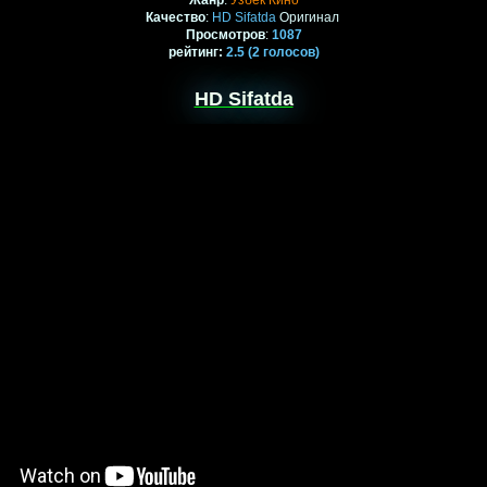
Жанр
:
Узбек Кино
Качество
:
HD Sifatda
Оригинал
Просмотров
:
1087
рейтинг
:
2.5
(2
голосов)
HD Sifatda