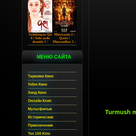
Chup 2022 HD
Hind kino
Jodulangan Qiz
Mutaxassis 2 :
4 / Sehr-jodu
Qasos /
domida 1 /
Dhurandhar 2 :
Egallangan 1 /
Intiqom 2026
Notanish 1 /
Hind kino
Vash 1 2023
Uzbek tilida
Hind kino
МЕНЮ САЙТА
Uzbek tilida
Таржима Кино
Узбек Кино
Хинд Кино
Онлайн Клип
Мультфильм
Turmush m
Исторические
Приключения
Топ 100 Kino