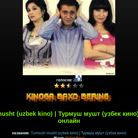
голосов:
2
usht (uzbek kino) | Турмуш мушт (узбек кино
онлайн
название
:
Turmush musht (uzbek kino) | Турмуш мушт (узбек кино)