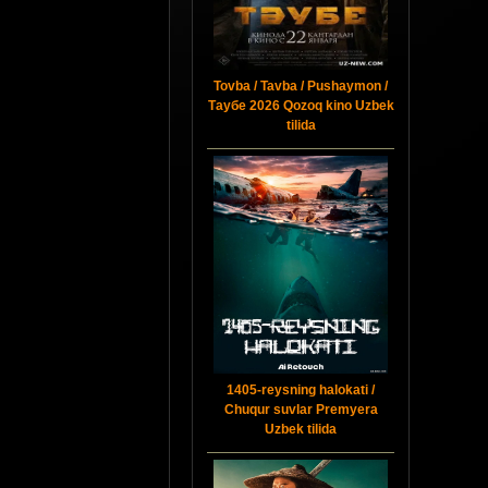
Tovba / Tavba / Pushaymon /
Таубе 2026 Qozoq kino Uzbek
tilida
1405-reysning halokati /
Chuqur suvlar Premyera
Uzbek tilida