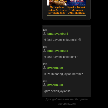
Marsupilami
Spark : Koinot
Izidan 2: Dengiz
Qahramoni
Sayohati 2026
2015 Multfilm
HD Uzbek tilida
Uzbek tilida
Для добавления необходима
авторизация