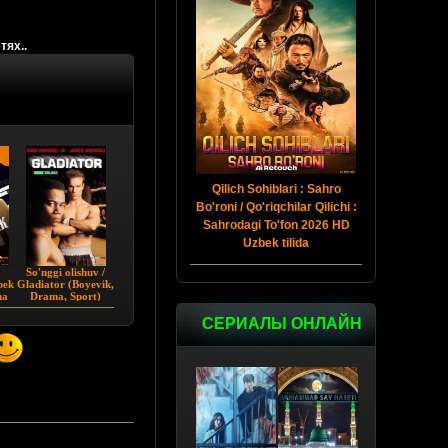
тях..
Qilich Sohiblari : Sahro
Bo'roni / Qo'riqchilar Qilichi :
Sahrodagi To'fon 2026 HD
Uzbek tilida
So'nggi olishuv /
bek
Gladiator (Boyevik,
ha
Drama, Sport)
Uzbek tilida
СЕРИАЛЫ ОНЛАЙН