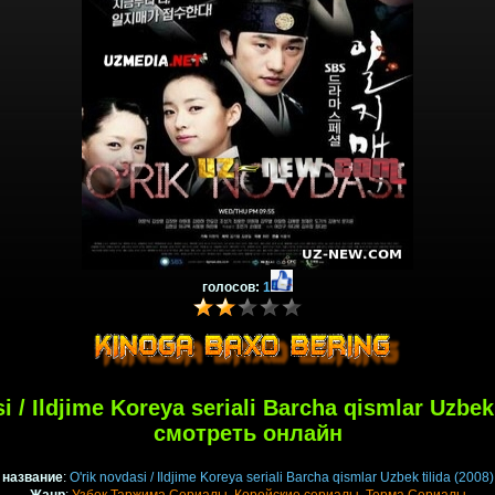
голосов:
1
i / Ildjime Koreya seriali Barcha qismlar Uzbek 
смотреть онлайн
название
:
O'rik novdasi / Ildjime Koreya seriali Barcha qismlar Uzbek tilida (2008)