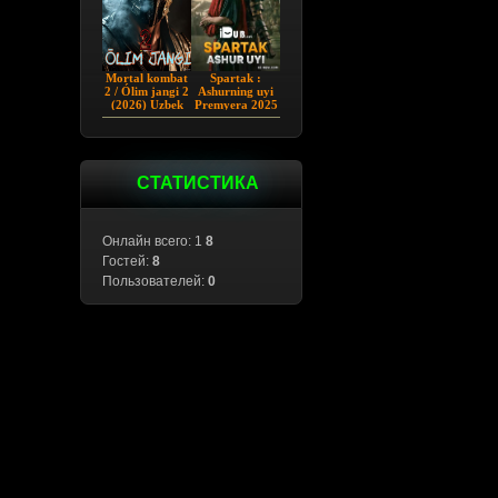
Mortal kombat
Spartak :
2 / Ólim jangi 2
Ashurning uyi
(2026) Uzbek
Premyera 2025
tilida
Barcha qismlar
Uzbek tilida
СТАТИСТИКА
Онлайн всего: 1
8
Гостей:
8
Пользователей:
0