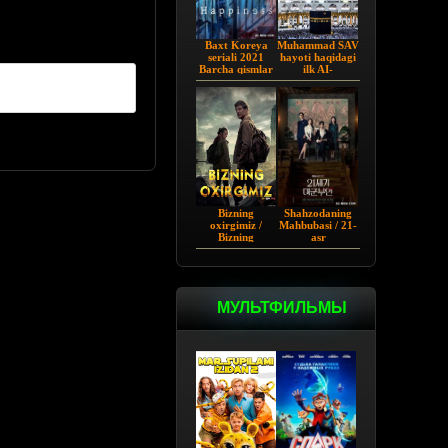
Baxt Koreya
Muhammad SAV
seriali 2021
hayoti haqidagi
Barcha qismlar
ilk AI-
Uzbekcha
vizuallashtirilgan
tarjima
serial! - Yo
Rasululloh |
Barcha qismi
Bizning
Shahzodaning
oxirgimiz /
Mahbubasi / 21-
Bizning
asr
so'ngimiz AQSh
Shaxzodasining
seriali Barcha
Rafiqasi 2026
qismlar Uzbek
tilida O'zbekcha
tarjima 2023
МУЛЬТФИЛЬМЫ