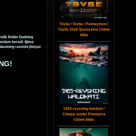
Tovba / Tavba / Pushaymon /
Таубе 2026 Qozoq kino Uzbek
tilida
yalik Robin Gudning
yordam beradi. Iljime
dasining rasmini jinoyat
NG!
1405-reysning halokati /
Chuqur suvlar Premyera
Uzbek tilida