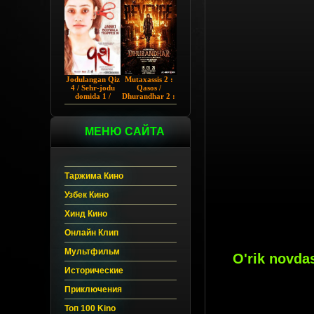
Chup 2022 HD
Hind kino
Jodulangan Qiz
Mutaxassis 2 :
4 / Sehr-jodu
Qasos /
domida 1 /
Dhurandhar 2 :
Egallangan 1 /
Intiqom 2026
Notanish 1 /
Hind kino
Vash 1 2023
Uzbek tilida
Hind kino
МЕНЮ САЙТА
Uzbek tilida
Таржима Кино
Узбек Кино
Хинд Кино
Онлайн Клип
Мультфильм
O'rik novdas
Исторические
Приключения
Топ 100 Kino