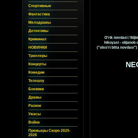
Спортивные
Фантастика
Мелодрамы
Детективы
O'rik novdasi / Il
Криминал
hikoyasi - olijanob 
НОВИНКИ
("olxo'ri bitta novdasi
Триллеры
NE
Концерты
Комедии
Телешоу
Боевики
Драмы
Разное
Ужасы
Война
Премьеры Скоро 2025-
2026