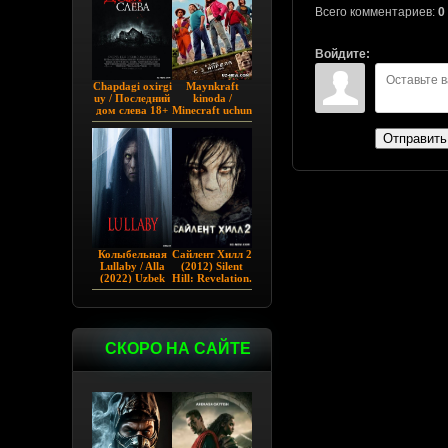
Всего комментариев:
0
Войдите:
Chapdagi oxirgi
Maynkraft
uy / Последний
kinoda /
дом слева 18+
Minecraft uchun
(2009)
film / Maygiraft
Uzbek tilida
Отправить
2025 AQSH
filmi
Колыбельная
Сайлент Хилл 2
Lullaby / Alla
(2012) Silent
(2022) Uzbek
Hill: Revelation.
tilida
СКОРО НА САЙТЕ