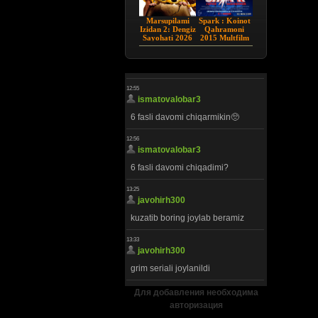
Marsupilami
Spark : Koinot
Izidan 2: Dengiz
Qahramoni
Sayohati 2026
2015 Multfilm
HD Uzbek tilida
Uzbek tilida
Для добавления необходима
авторизация