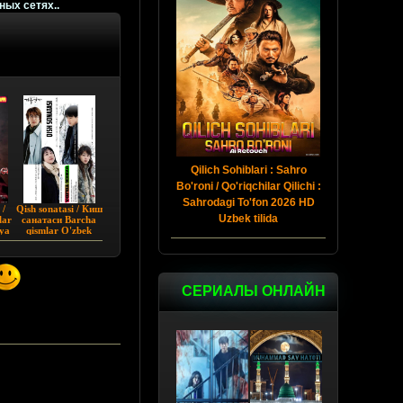
ьных сетях..
Qilich Sohiblari : Sahro
Bo'roni / Qo'riqchilar Qilichi :
Sahrodagi To'fon 2026 HD
 /
Qish sonatasi / Киш
Uzbek tilida
lar
санатаси Barcha
eya
qismlar O'zbek
a
tilida 2002 HD
СЕРИАЛЫ ОНЛАЙН