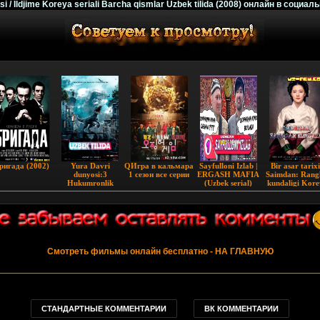
si / Ildjime Koreya seriali Barcha qismlar Uzbek tilida (2008) онлайн в социал
ригада (2002)
Yura Davri
QИгра в кальмара
Sayfulloni Izlab |
Bir asar tarixi
dunyosi:3
1 сезон все серии
ERGASH MAFIA
Saimdan: Rang
Hukumronlik
(Uzbek serial)
kundaligi Kor
(2022) Yangi film
Seriali Barch
PREMYERASI
qismlar
Смотреть фильмы онлайн бесплатно
- НА ГЛАВНУЮ
СТАНДАРТНЫЕ КОММЕНТАРИИ
ВК КОММЕНТАРИИ