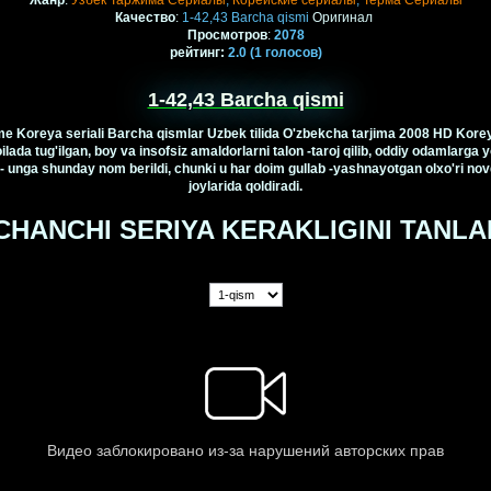
Жанр
:
Узбек Таржима Сериалы
,
Корейские сериалы
,
Терма Сериалы
Качество
:
1-42,43 Barcha qismi
Оригинал
Просмотров
:
2078
рейтинг
:
2.0
(1
голосов)
1-42,43 Barcha qismi
djime Koreya seriali Barcha qismlar Uzbek tilida O'zbekcha tarjima 2008 HD Kore
oilada tug'ilgan, boy va insofsiz amaldorlarni talon -taroj qilib, oddiy odamlarga 
") - unga shunday nom berildi, chunki u har doim gullab -yashnayotgan olxo'ri nov
joylarida qoldiradi.
CHANCHI SERIYA KERAKLIGINI TANLA