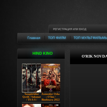
РЕГИСТРАЦИЯ
ИЛИ
ВХОД
Главная
ТОП ФИЛМ
ТОП МУЛЬТФИЛЬМ
HIND KINO
O'RIK NOVDA
Tanqidchilar
Zamonlar Osha
Qotili / Sukunat
: O'lim /
/ TS-S-S /
Bimbisara 2022
Jimjitlik
Hind kino
Ortidagi Sir /
Uzbek tilida