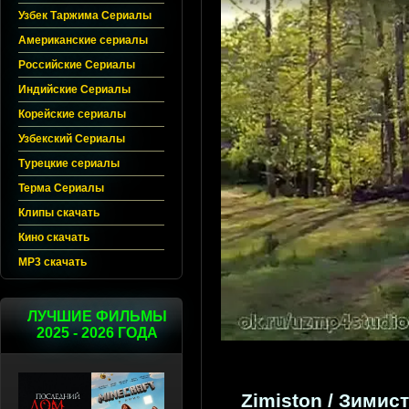
Узбек Таржима Сериалы
Американские сериалы
Российские Сериалы
Индийские Сериалы
Корейские сериалы
Узбекский Сериалы
Турецкие сериалы
Терма Сериалы
Клипы скачать
Кино скачать
MP3 скачать
ЛУЧШИЕ ФИЛЬМЫ
2025 - 2026 ГОДА
Zimiston / Зимист