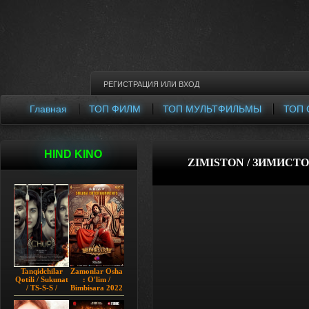
РЕГИСТРАЦИЯ
ИЛИ
ВХОД
Главная
ТОП ФИЛМ
ТОП МУЛЬТФИЛЬМЫ
ТОП 
HIND KINO
ZIMISTON / ЗИМИСТО
Tanqidchilar
Zamonlar Osha
Qotili / Sukunat
: O'lim /
/ TS-S-S /
Bimbisara 2022
Jimjitlik
Hind kino
Ortidagi Sir /
Uzbek tilida