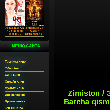
Chup 2022 HD
Hind kino
Jodulangan Qiz
Mutaxassis 2 :
4 / Sehr-jodu
Qasos /
domida 1 /
Dhurandhar 2 :
Egallangan 1 /
Intiqom 2026
Notanish 1 /
Hind kino
Vash 1 2023
Uzbek tilida
Hind kino
МЕНЮ САЙТА
Uzbek tilida
Таржима Кино
Узбек Кино
Хинд Кино
Онлайн Клип
Мультфильм
Zimiston / 
Исторические
Barcha qism
Приключения
Топ 100 Kino