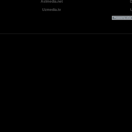
Aslmedia.net
D
Uzmedia.tv
Uzbek tilida tarjima Yangi Premyera kinolar 2025 - 2026 © 2026