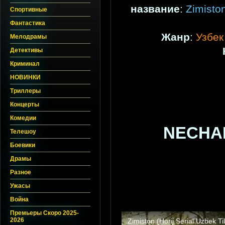
название
:
Zimisto
Спортивные
Фантастика
Жанр
:
Узбек
Мелодрамы
Детективы
Криминал
НОВИНКИ
Триллеры
Концерты
Комедии
NECHAN
Телешоу
Боевики
Драмы
Разное
Ужасы
Война
Премьеры Скоро 2025-
2026