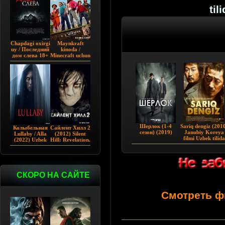
ti
Chapdagi oxirgi
Maynkraft
uy / Последний
kinoda /
дом слева 18+
Minecraft uchun
(2009)
film / Maygiraft
Uzbek tilida
2025 AQSH
filmi
Шерлок (1-4
Sariq dengiz (201
Колыбельная
Сайлент Хилл 2
сезон) (2019)
Janubiy Koreya
Lullaby / Alla
(2012) Silent
filmi Uzbek tilida
(2022) Uzbek
Hill: Revelation.
tilida
СКОРО НА САЙТЕ
Смотреть ф