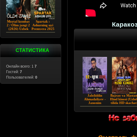
Mortal kombat
Spartak :
Каракоз
2 / Ólim jangi 2
Ashurning uyi
(2026) Uzbek
Premyera 2025
tilida
Barcha qismlar
Uzbek tilida
СТАТИСТИКА
Онлайн всего: 1
7
Гостей:
7
Пользователей:
0
Jaloliddin
Bajrao va Mastan
Ahmadaliyev -
Hind kinosi (Uzbe
Janonim
tilida HD skachat
2015