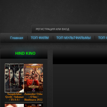
РЕГИСТРАЦИЯ
ИЛИ
ВХОД
Главная
ТОП ФИЛМ
ТОП МУЛЬТФИЛЬМЫ
ТОП 
HIND KINO
Tanqidchilar
Zamonlar Osha
Qotili / Sukunat
: O'lim /
/ TS-S-S /
Bimbisara 2022
Jimjitlik
Hind kino
Ortidagi Sir /
Uzbek tilida