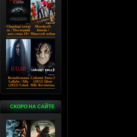
Chapdagi oxirgi
Maynkraft
uy / Последний
kinoda /
дом слева 18+
Minecraft uchun
(2009)
film / Maygiraft
Uzbek tilida
2025 AQSH
filmi
Колыбельная
Сайлент Хилл 2
Lullaby / Alla
(2012) Silent
(2022) Uzbek
Hill: Revelation.
tilida
СКОРО НА САЙТЕ