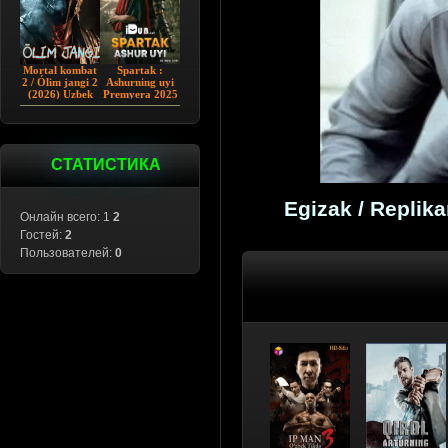
Mortal kombat
Spartak :
2 / Ólim jangi 2
Ashurning uyi
(2026) Uzbek
Premyera 2025
tilida
Barcha qismlar
Uzbek tilida
СТАТИСТИКА
Egizak / Replika
Онлайн всего: 1
2
Гостей:
2
Пользователей:
0