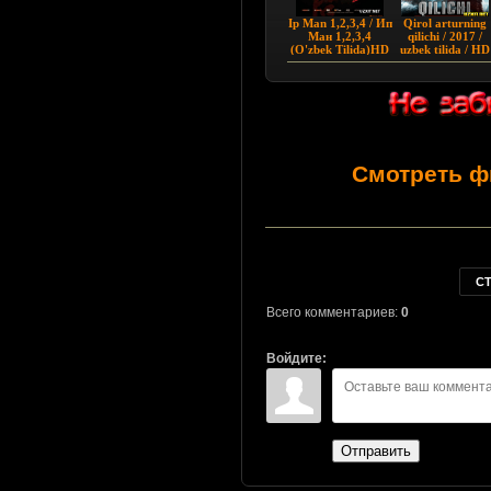
Ip Man 1,2,3,4 / Ип
Qirol arturning
Ман 1,2,3,4
qilichi / 2017 /
(O'zbek Tilida)HD
uzbek tilida / HD
Смотреть ф
С
Всего комментариев:
0
Войдите:
Отправить