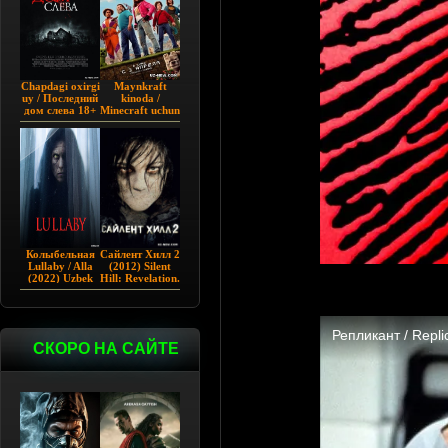
Chapdagi oxirgi
Maynkraft
uy / Последний
kinoda /
дом слева 18+
Minecraft uchun
(2009)
film / Maygiraft
Uzbek tilida
2025 AQSH
filmi
Колыбельная
Сайлент Хилл 2
Lullaby / Alla
(2012) Silent
(2022) Uzbek
Hill: Revelation.
tilida
СКОРО НА САЙТЕ