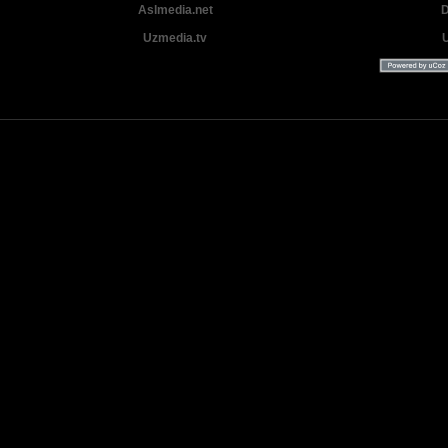
Aslmedia.net
D
Uzmedia.tv
Uzbek tilida tarjima Yangi Premyera kinolar 2025 - 2026 © 2026