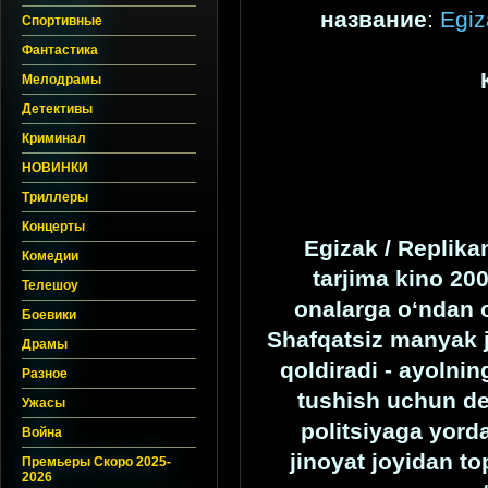
название
:
Egiz
Спортивные
Фантастика
Мелодрамы
Детективы
Криминал
НОВИНКИ
Триллеры
Концерты
Egizak / Replika
Комедии
tarjima kino 200
Телешоу
onalarga o‘ndan o
Боевики
Shafqatsiz manyak ji
Драмы
qoldiradi - ayolni
Разное
tushish uchun dey
Ужасы
politsiyaga yord
Война
jinoyat joyidan to
Премьеры Скоро 2025-
2026