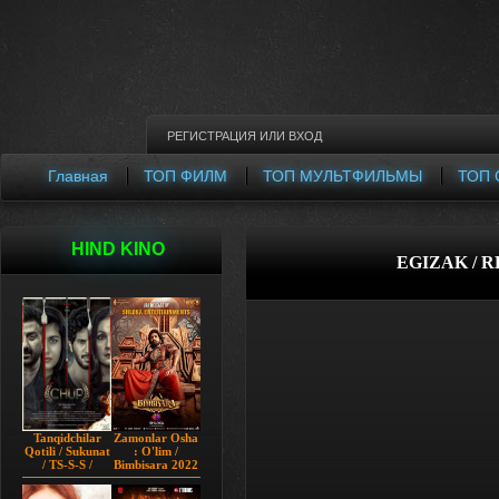
РЕГИСТРАЦИЯ
ИЛИ
ВХОД
Главная
ТОП ФИЛМ
ТОП МУЛЬТФИЛЬМЫ
ТОП 
HIND KINO
EGIZAK / 
Tanqidchilar
Zamonlar Osha
Qotili / Sukunat
: O'lim /
/ TS-S-S /
Bimbisara 2022
Jimjitlik
Hind kino
Ortidagi Sir /
Uzbek tilida