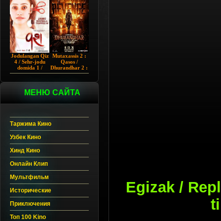
Chup 2022 HD
Hind kino
Jodulangan Qiz
Mutaxassis 2 :
4 / Sehr-jodu
Qasos /
domida 1 /
Dhurandhar 2 :
Egallangan 1 /
Intiqom 2026
Notanish 1 /
Hind kino
Vash 1 2023
Uzbek tilida
Hind kino
МЕНЮ САЙТА
Uzbek tilida
Таржима Кино
Узбек Кино
Хинд Кино
Онлайн Клип
Мультфильм
Egizak / Rep
Исторические
t
Приключения
Топ 100 Kino