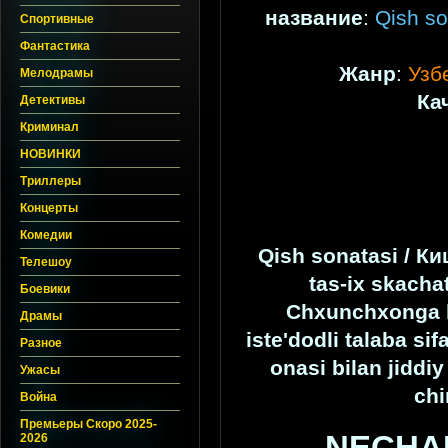
название
:
Qish so
Спортивные
Фантастика
Жанр
:
Узб
Мелодрамы
Ка
Детективы
Криминал
НОВИНКИ
Триллеры
Концерты
Комедии
Qish sonatasi / Ки
Телешоу
tas-ix skacha
Боевики
Chxunchxonga ke
Драмы
iste'dodli talaba sif
Разное
onasi bilan jiddi
Ужасы
chi
Война
Премьеры Скоро 2025-
2026