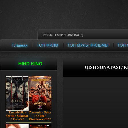
РЕГИСТРАЦИЯ
ИЛИ
ВХОД
Главная
ТОП ФИЛМ
ТОП МУЛЬТФИЛЬМЫ
ТОП 
HIND KINO
QISH SONATASI /
Tanqidchilar
Zamonlar Osha
Qotili / Sukunat
: O'lim /
/ TS-S-S /
Bimbisara 2022
Jimjitlik
Hind kino
Ortidagi Sir /
Uzbek tilida