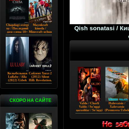
Chapdagi oxirgi
Maynkraft
Qish sonatasi / Ки
uy / Последний
kinoda /
дом слева 18+
Minecraft uchun
(2009)
film / Maygiraft
Uzbek tilida
2025 AQSH
filmi
Колыбельная
Сайлент Хилл 2
Lullaby / Alla
(2012) Silent
(2022) Uzbek
Hill: Revelation.
tilida
СКОРО НА САЙТЕ
Valdo / Charli
Halovatsiz /
Valdo / So'nggi
Xalovatsiz
qarashlar / So'nggi
(Premyera Uzbe
nigohlar (2021)
tilida 2022)
Uzbek tilida