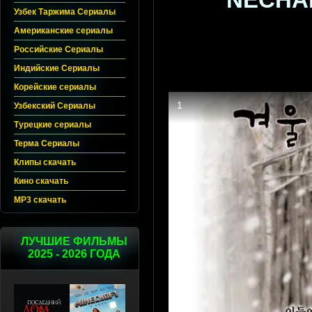
NECHAN
Узбек Таржима Сериалы
Американские сериалы
Российские Сериалы
Индийские Сериалы
Корейские сериалы
Узбекский Сериалы
Турецкие сериалы
Терма Сериалы
Клипы скачать
Кино скачать
MP3 скачать
ЛУЧШИЕ ФИЛЬМЫ
2025 - 2026 ГОДА