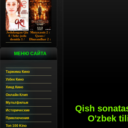
Chup 2022 HD
Hind kino
Jodulangan Qiz
Mutaxassis 2 :
4 / Sehr-jodu
Qasos /
domida 1 /
Dhurandhar 2 :
Egallangan 1 /
Intiqom 2026
Notanish 1 /
Hind kino
Vash 1 2023
Uzbek tilida
Hind kino
МЕНЮ САЙТА
Uzbek tilida
Таржима Кино
Узбек Кино
Хинд Кино
Онлайн Клип
Мультфильм
Qish sonata
Исторические
O'zbek t
Приключения
Топ 100 Kino