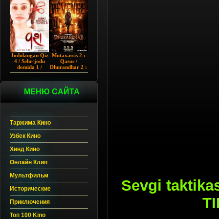
Chup 2022 HD
Hind kino
Jodulangan Qiz
Mutaxassis 2 :
4 / Sehr-jodu
Qasos /
domida 1 /
Dhurandhar 2 :
Egallangan 1 /
Intiqom 2026
Notanish 1 /
Hind kino
Vash 1 2023
Uzbek tilida
Hind kino
МЕНЮ САЙТА
Uzbek tilida
Таржима Кино
Узбек Кино
Хинд Кино
Онлайн Клип
Мультфильм
Sevgi taktika
Исторические
TI
Приключения
Топ 100 Kino