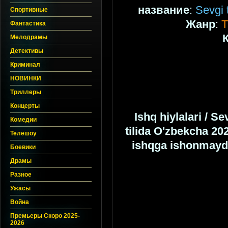
название
:
Sevgi 
Спортивные
Жанр
:
Т
Фантастика
Мелодрамы
Детективы
Криминал
НОВИНКИ
Триллеры
Концерты
Ishq hiylalari / S
Комедии
tilida O'zbekcha 20
Телешоу
ishqga ishonmaydig
Боевики
Драмы
Разное
Ужасы
Война
Премьеры Скоро 2025-
2026