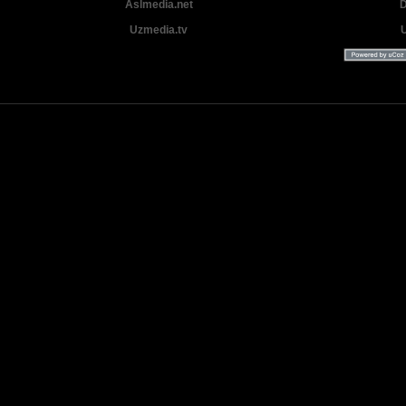
Aslmedia.net
D
Uzmedia.tv
Uzbek tilida tarjima Yangi Premyera kinolar 2025 - 2026 © 2026