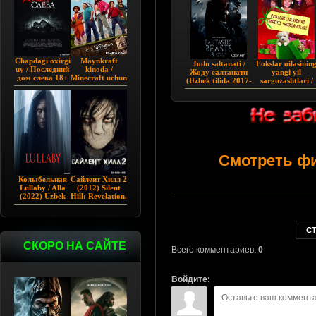
Chapdagi oxirgi
Maynkraft
Jodu saltanati /
Fokslar oilasinin
uy / Последний
kinoda /
Жоду салтанати
yangi yil
дом слева 18+
Minecraft uchun
(Uzbek tilida 2017-
sarguzashtlari /
(2009)
film / Maygiraft
2019)
Fokslar oilasi
Uzbek tilida
Rojdestvo
2025 AQSH
sarguzashti Uzbe
filmi
tilida 2010
Смотреть ф
Колыбельная
Сайлент Хилл 2
Lullaby / Alla
(2012) Silent
(2022) Uzbek
Hill: Revelation.
tilida
С
СКОРО НА САЙТЕ
Всего комментариев:
0
Войдите: