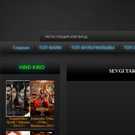
РЕГИСТРАЦИЯ
ИЛИ
ВХОД
Главная
ТОП ФИЛМ
ТОП МУЛЬТФИЛЬМЫ
ТОП 
HIND KINO
SEVGI TAK
Tanqidchilar
Zamonlar Osha
Qotili / Sukunat
: O'lim /
/ TS-S-S /
Bimbisara 2022
Jimjitlik
Hind kino
Ortidagi Sir /
Uzbek tilida